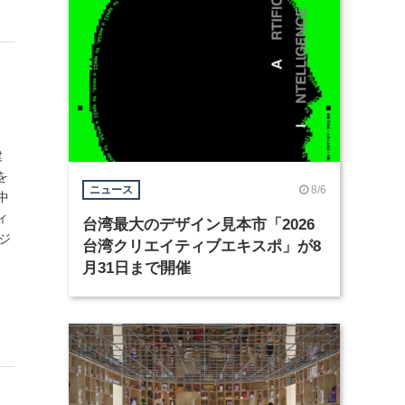
。
建
を
8/6
ニュース
中
ィ
台湾最大のデザイン見本市「2026
（ジ
台湾クリエイティブエキスポ」が8
月31日まで開催