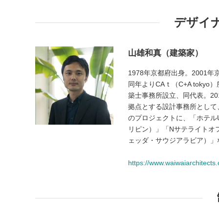
デザイ
山雄和真（建築家）
1978年京都府出身。200
同年よりCAｔ（C+A tok
築士事務所設立、同代表。20
拠点とする設計事務所として、w
のプロジェクトに、「ホテル
リピン）」「Nサテライトオフィス
ェッダ・サウジアラビア）」
https://www.waiwaiarchitects