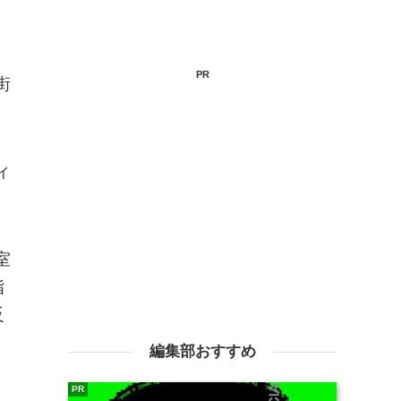
PR
街
ィ
室
脂
反
編集部おすすめ
PR