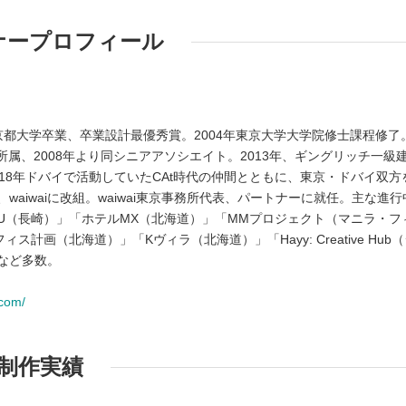
ナープロフィール
1年京都大学卒業、卒業設計最優秀賞。2004年東京大学大学院修士課程修了
yo）所属、2008年より同シニアアソシエイト。2013年、ギングリッチ一級
18年ドバイで活動していたCAt時代の仲間とともに、東京・ドバイ双方
aiwaiに改組。waiwai東京事務所代表、パートナーに就任。主な進行
U（長崎）」「ホテルMX（北海道）」「MMプロジェクト（マニラ・フ
計画（北海道）」「Kヴィラ（北海道）」「Hayy: Creative Hub
など多数。
.com/
制作実績