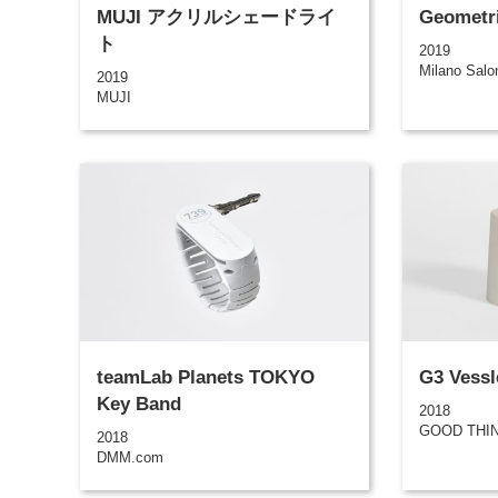
MUJI アクリルシェードライ
Geometri
ト
2019
Milano Salon
2019
MUJI
teamLab Planets TOKYO
G3 Vessl
Key Band
2018
GOOD THI
2018
DMM.com