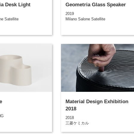
a Desk Light
Geometria Glass Speaker
2019
e Satellite
Milano Salone Satellite
e
Material Design Exhibition
2018
NG
2018
三菱ケミカル