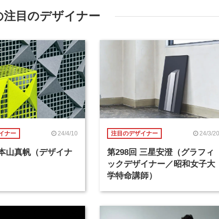
の注目のデザイナー
24/4/10
24/3/2
イナー
注目のデザイナー
回 本山真帆（デザイナ
第298回 三星安澄（グラフィ
ックデザイナー／昭和女子大
学特命講師）