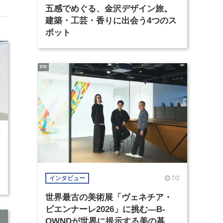
五感でめぐる、金沢デザイン旅。
建築・工芸・香りに出会う4つのス
ポット
PR
0
7/2
インタビュー
世界最古の美術展「ヴェネチア・
ビエンナーレ2026」に挑む―B-
OWNDが世界に提示する美の基準