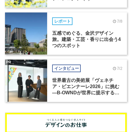
レポート
7/8
五感でめぐる、金沢デザイン
旅。建築・工芸・香りに出会う4
つのスポット
PR
インタビュー
7/2
世界最古の美術展「ヴェネチ
ア・ビエンナーレ2026」に挑む
―B-OWNDが世界に提示する美
の基準とは？（前編）