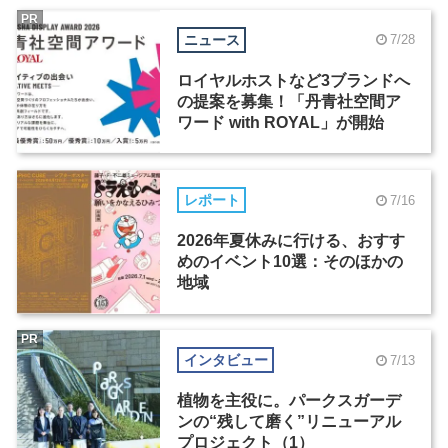
PR
ニュース
7/28
ロイヤルホストなど3ブランドへ
の提案を募集！「丹青社空間ア
ワード with ROYAL」が開始
レポート
7/16
2026年夏休みに行ける、おすす
めのイベント10選：そのほかの
地域
PR
インタビュー
7/13
植物を主役に。パークスガーデ
ンの“残して磨く”リニューアル
プロジェクト（1）