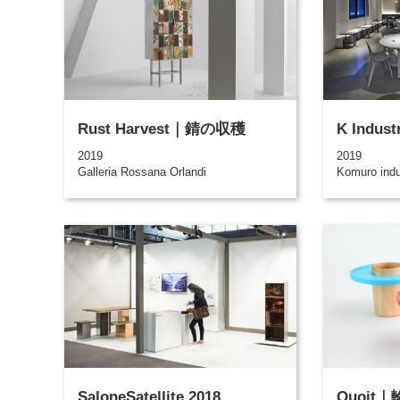
Rust Harvest｜錆の収穫
K Indust
2019
2019
Galleria Rossana Orlandi
Komuro indu
SaloneSatellite 2018
Quoi