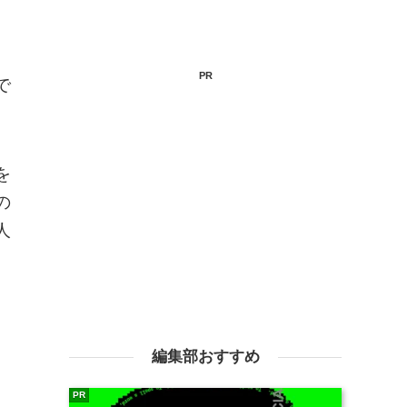
PR
で
を
の
人
編集部おすすめ
PR