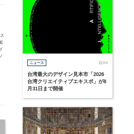
シス
船
イ
ノ
、
8/6
ニュース
台湾最大のデザイン見本市「2026
台湾クリエイティブエキスポ」が8
月31日まで開催