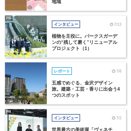
地域
PR
インタビュー
7/13
植物を主役に。パークスガーデ
ンの“残して磨く”リニューアル
プロジェクト（1）
レポート
7/8
五感でめぐる、金沢デザイン
旅。建築・工芸・香りに出会う4
つのスポット
PR
インタビュー
7/2
世界最古の美術展「ヴェネチ