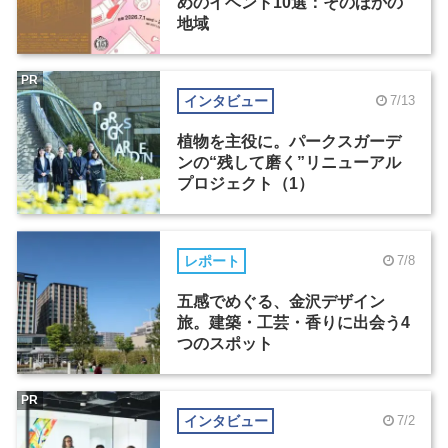
めのイベント10選：そのほかの
地域
PR
インタビュー
7/13
植物を主役に。パークスガーデ
ンの“残して磨く”リニューアル
プロジェクト（1）
レポート
7/8
五感でめぐる、金沢デザイン
旅。建築・工芸・香りに出会う4
つのスポット
PR
インタビュー
7/2