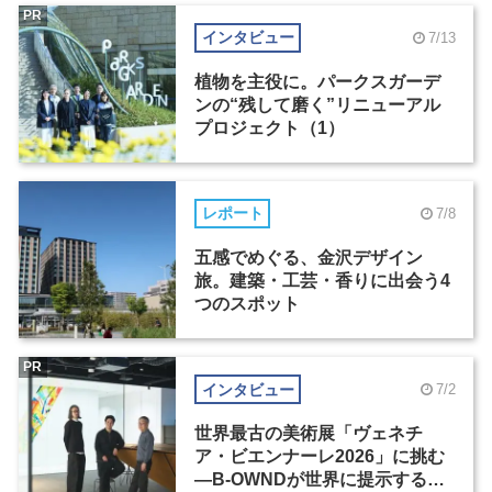
PR
インタビュー
7/13
植物を主役に。パークスガーデ
ンの“残して磨く”リニューアル
プロジェクト（1）
レポート
7/8
五感でめぐる、金沢デザイン
旅。建築・工芸・香りに出会う4
つのスポット
PR
インタビュー
7/2
世界最古の美術展「ヴェネチ
ア・ビエンナーレ2026」に挑む
―B-OWNDが世界に提示する美