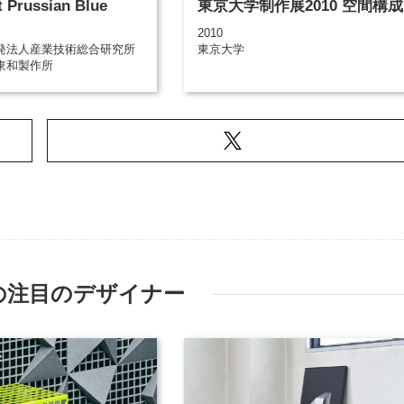
t Prussian Blue
東京大学制作展2010 空間構成
2010
発法人産業技術総合研究所
東京大学
東和製作所
の注目のデザイナー