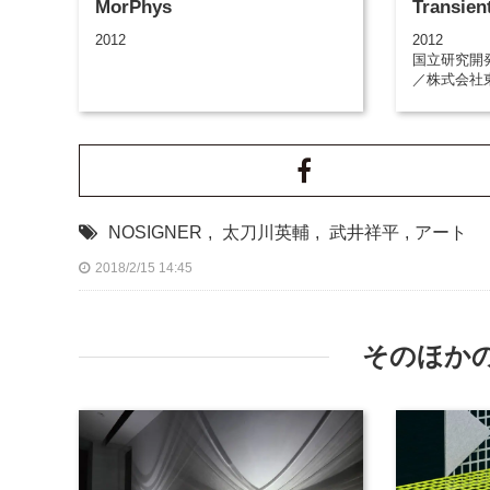
MorPhys
Transien
2012
2012
国立研究開
／株式会社
NOSIGNER
,
太刀川英輔
,
武井祥平
,
アート
2018/2/15 14:45
そのほか