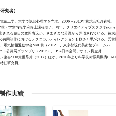
／研究者）
で電気工学、大学で認知心理学を専攻。2006～2010年株式会社丹青社。
報学環・学際情報学府修士課程修了。同年、クリエイティブスタジオnome
出される独自の空間表現が、さまざまな分野から評価されている。気鋭
の共同制作におけるテクニカルディレクションも数多く手がける。受賞
）、電気情報通信学会MVE賞（2012）、東京都現代美術館ブルームバー
ト公募展グランプリ（2012）、DSA日本空間デザイン賞金賞
ン協会SDA賞優秀賞（2017）ほか。2016年より科学技術振興機構ERA
 特任研究員。
制作実績