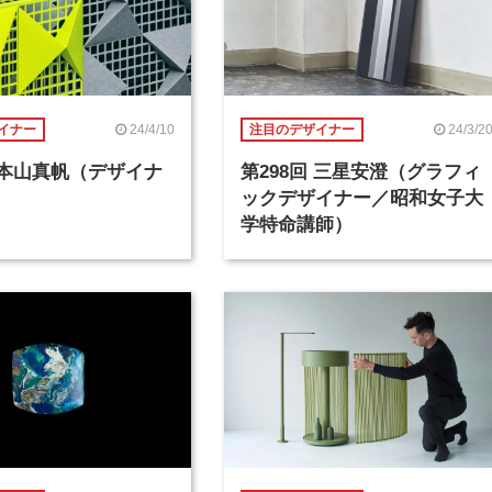
24/4/10
24/3/2
イナー
注目のデザイナー
回 本山真帆（デザイナ
第298回 三星安澄（グラフィ
ックデザイナー／昭和女子大
学特命講師）