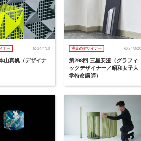
24/4/10
24/3/2
イナー
注目のデザイナー
回 本山真帆（デザイナ
第298回 三星安澄（グラフィ
ックデザイナー／昭和女子大
学特命講師）