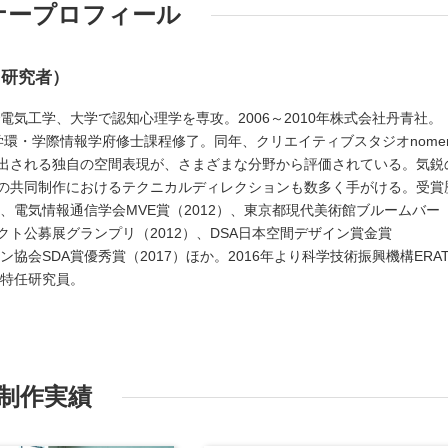
ナープロフィール
／研究者）
で電気工学、大学で認知心理学を専攻。2006～2010年株式会社丹青社。
報学環・学際情報学府修士課程修了。同年、クリエイティブスタジオnome
出される独自の空間表現が、さまざまな分野から評価されている。気鋭
の共同制作におけるテクニカルディレクションも数多く手がける。受賞
）、電気情報通信学会MVE賞（2012）、東京都現代美術館ブルームバー
ト公募展グランプリ（2012）、DSA日本空間デザイン賞金賞
ン協会SDA賞優秀賞（2017）ほか。2016年より科学技術振興機構ERA
 特任研究員。
制作実績