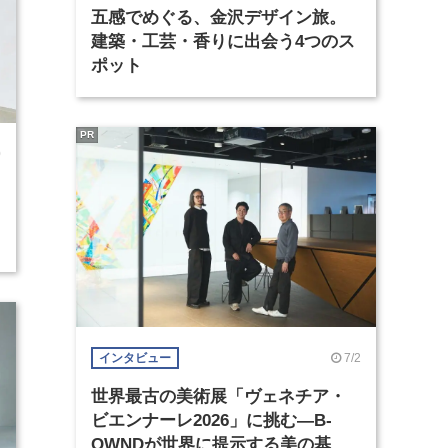
五感でめぐる、金沢デザイン旅。
建築・工芸・香りに出会う4つのス
ポット
PR
0
7/2
インタビュー
世界最古の美術展「ヴェネチア・
ビエンナーレ2026」に挑む―B-
OWNDが世界に提示する美の基準