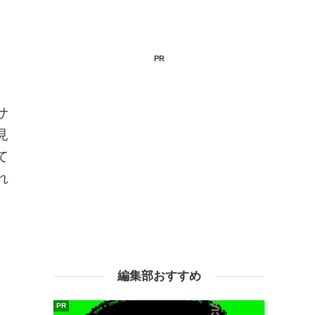
PR
サ
見
て
れ
。
編集部おすすめ
PR