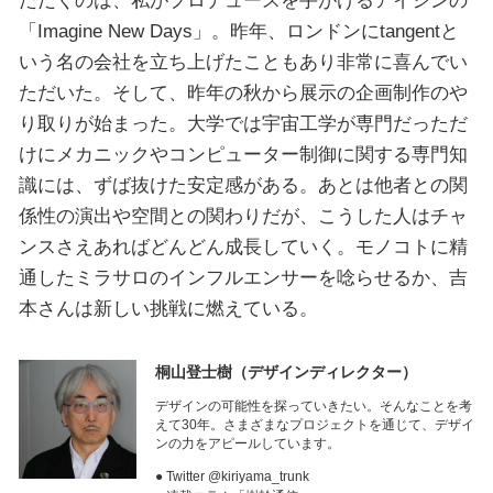
「Imagine New Days」。昨年、ロンドンにtangentと
いう名の会社を立ち上げたこともあり非常に喜んでい
ただいた。そして、昨年の秋から展示の企画制作のや
り取りが始まった。大学では宇宙工学が専門だっただ
けにメカニックやコンピューター制御に関する専門知
識には、ずば抜けた安定感がある。あとは他者との関
係性の演出や空間との関わりだが、こうした人はチャ
ンスさえあればどんどん成長していく。モノコトに精
通したミラサロのインフルエンサーを唸らせるか、吉
本さんは新しい挑戦に燃えている。
桐山登士樹
（デザインディレクター）
デザインの可能性を探っていきたい。そんなことを考
えて30年。さまざまなプロジェクトを通じて、デザイ
ンの力をアピールしています。
● Twitter @kiriyama_trunk