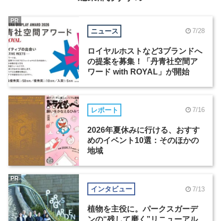
PR
ニュース
7/28
ロイヤルホストなど3ブランドへ
の提案を募集！「丹青社空間ア
ワード with ROYAL」が開始
レポート
7/16
2026年夏休みに行ける、おすす
めのイベント10選：そのほかの
地域
PR
インタビュー
7/13
植物を主役に。パークスガーデ
ンの“残して磨く”リニューアル