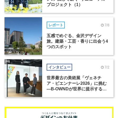
プロジェクト（1）
レポート
7/8
五感でめぐる、金沢デザイン
旅。建築・工芸・香りに出会う4
つのスポット
PR
インタビュー
7/2
世界最古の美術展「ヴェネチ
ア・ビエンナーレ2026」に挑む
―B-OWNDが世界に提示する美
の基準とは？（前編）