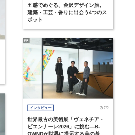
五感でめぐる、金沢デザイン旅。
建築・工芸・香りに出会う4つのス
ポット
PR
0
7/2
インタビュー
世界最古の美術展「ヴェネチア・
ビエンナーレ2026」に挑む―B-
OWNDが世界に提示する美の基準