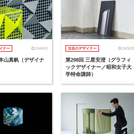
24/4/10
24/3/2
イナー
注目のデザイナー
回 本山真帆（デザイナ
第298回 三星安澄（グラフィ
ックデザイナー／昭和女子大
学特命講師）