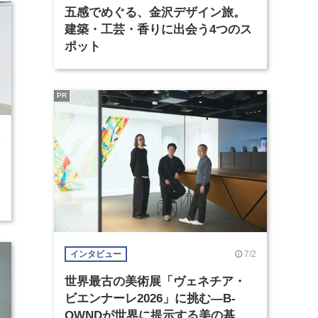
五感でめぐる、金沢デザイン旅。
建築・工芸・香りに出会う4つのス
ポット
PR
0
7/2
インタビュー
世界最古の美術展「ヴェネチア・
ビエンナーレ2026」に挑む―B-
OWNDが世界に提示する美の基準