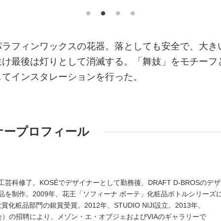
パラフィンワックスの花器。落としても安全で、大き
生け最後は灯りとして消滅する。「舞妓」をモチーフ
してインスタレーションを行った。
ナープロフィール
）
芸科修了。KOSÉでデザイナーとして勤務後、DRAFT D-BROSのデ
品を制作。2009年、花王「ソフィーナ ボーテ」化粧品ボトルシリーズ
化粧品部門の銀賞受賞。2012年、STUDIO NIJI設立。2013年、
会）の招聘により、メゾン・エ・オブジェおよびVIAのギャラリーで