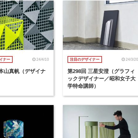
24/4/10
24/3/2
イナー
注目のデザイナー
回 本山真帆（デザイナ
第298回 三星安澄（グラフィ
ックデザイナー／昭和女子大
学特命講師）