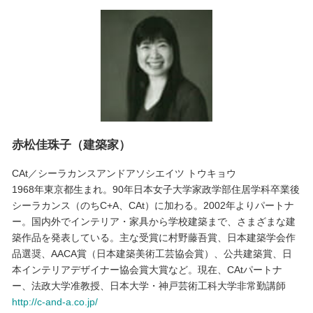
赤松佳珠子（建築家）
CAt／シーラカンスアンドアソシエイツ トウキョウ
1968年東京都生まれ。90年日本女子大学家政学部住居学科卒業後
シーラカンス（のちC+A、CAt）に加わる。2002年よりパートナ
ー。国内外でインテリア・家具から学校建築まで、さまざまな建
築作品を発表している。主な受賞に村野藤吾賞、日本建築学会作
品選奨、AACA賞（日本建築美術工芸協会賞）、公共建築賞、日
本インテリアデザイナー協会賞大賞など。現在、CAtパートナ
ー、法政大学准教授、日本大学・神戸芸術工科大学非常勤講師
http://c-and-a.co.jp/