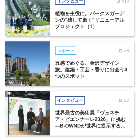
インタビュー
7/13
植物を主役に。パークスガーデ
ンの“残して磨く”リニューアル
プロジェクト（1）
レポート
7/8
五感でめぐる、金沢デザイン
旅。建築・工芸・香りに出会う4
つのスポット
PR
インタビュー
7/2
世界最古の美術展「ヴェネチ
ア・ビエンナーレ2026」に挑む
―B-OWNDが世界に提示する美
の基準とは？（前編）