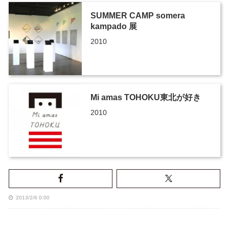
SUMMER CAMP somera
kampado 展
2010
Mi amas TOHOKU東北が好き
2010
2013/2/6 0:00