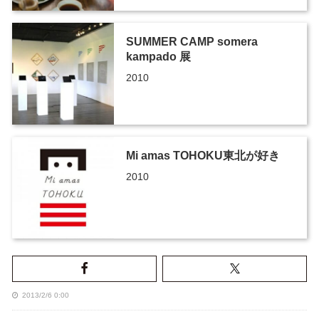
SUMMER CAMP somera
kampado 展
2010
Mi amas TOHOKU東北が好き
2010
2013/2/6 0:00