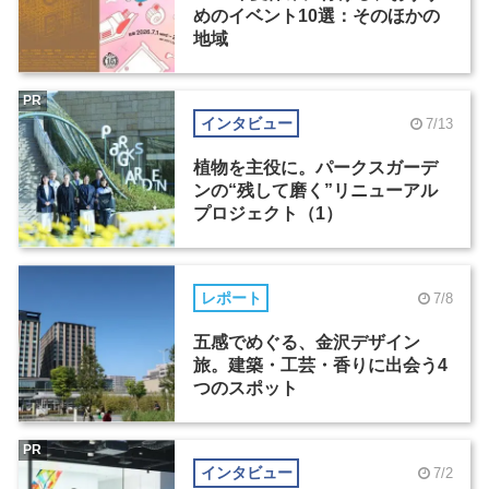
めのイベント10選：そのほかの
地域
PR
インタビュー
7/13
植物を主役に。パークスガーデ
ンの“残して磨く”リニューアル
プロジェクト（1）
レポート
7/8
五感でめぐる、金沢デザイン
旅。建築・工芸・香りに出会う4
つのスポット
PR
インタビュー
7/2