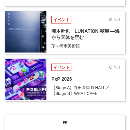
イベント
7/31
瀧本幹也 LUNATION 朔望 ―海
から天体を読む
茅ヶ崎市美術館
イベント
7/31
PxP 2026
【Stage A】寺田倉庫 D HALL／
【Stage B】WHAT CAFE
PR