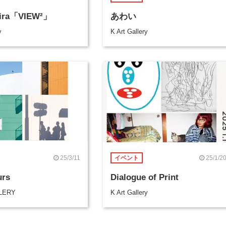
hira「VIEW²」
あわい
y
K Art Gallery
25/3/11
25/1/2
イベント
urs
Dialogue of Print
LERY
K Art Gallery