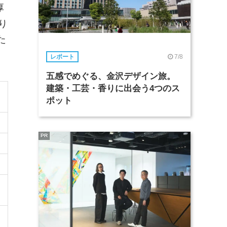
厚
り
た
7/8
レポート
五感でめぐる、金沢デザイン旅。
建築・工芸・香りに出会う4つのス
ポット
PR