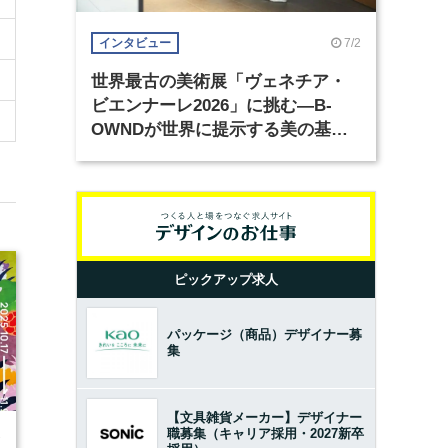
7/2
インタビュー
世界最古の美術展「ヴェネチア・
ビエンナーレ2026」に挑む―B-
OWNDが世界に提示する美の基準
とは？（前編）
ピックアップ求人
パッケージ（商品）デザイナー募
集
【文具雑貨メーカー】デザイナー
職募集（キャリア採用・2027新卒
7