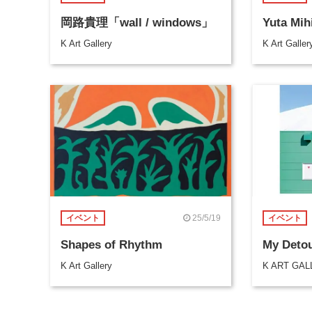
岡路貴理「wall / windows」
Yuta Mi
K Art Gallery
K Art Galler
25/5/19
イベント
イベント
Shapes of Rhythm
My Deto
K Art Gallery
K ART GAL