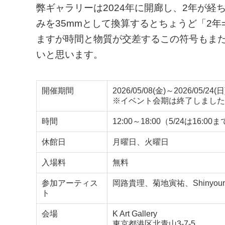
弊ギャラリーは2024年に開廊し、2年が経ち
みを35mmとして換算するとちょうど「2年=
ますが時間と物質が交差するこの符号もま
いと思います。
開催期間
2026/05/08(金)～2026/05/24(日
※イベント会期は終了しました
時間
12:00～18:00（5/24は16:00
休館日
月曜日、火曜日
入場料
無料
参加アーティス
岡路貴理、菊地寅祐、Shinyo
ト
会場
K Art Gallery
東京都港区北青山3-7-5