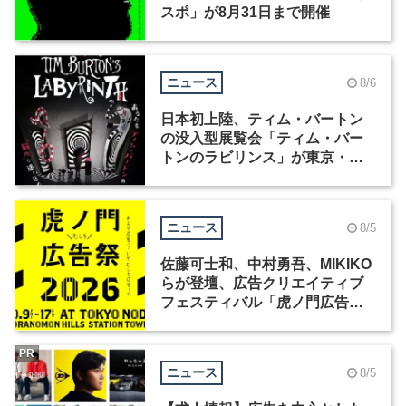
スポ」が8月31日まで開催
ニュース
8/6
日本初上陸、ティム・バートン
の没入型展覧会「ティム・バー
トンのラビリンス」が東京・豊
洲で開催
ニュース
8/5
佐藤可士和、中村勇吾、MIKIKO
らが登壇、広告クリエイティブ
フェスティバル「虎ノ門広告
祭」の第2回が開催
PR
ニュース
8/5