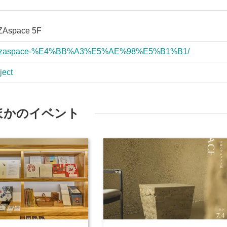
space 5F
b.com/zaspace-%E4%BB%A3%E5%AE%98%E5%B1%B1/
ject
ほかのイベント