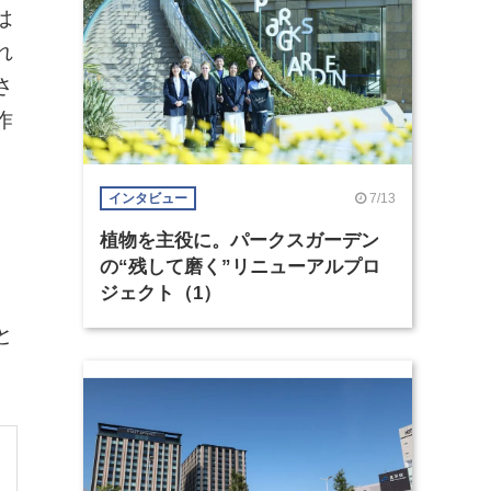
は
れ
さ
作
。
7/13
インタビュー
植物を主役に。パークスガーデン
の“残して磨く”リニューアルプロ
ジェクト（1）
と