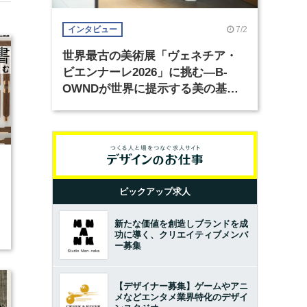
7/2
インタビュー
世界最古の美術展「ヴェネチア・
ビエンナーレ2026」に挑む―B-
OWNDが世界に提示する美の基準
とは？（前編）
1
ピックアップ求人
新たな価値を創造しブランドを成
功に導く、クリエイティブメンバ
ー募集
【デザイナー募集】ゲームやアニ
メなどエンタメ業界特化のデザイ