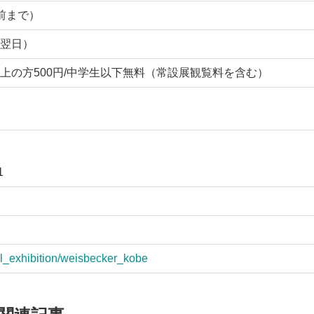
分前まで）
翌日）
5歳以上の方500円/中学生以下無料（常設展観覧料を含む）
1
al_exhibition/weisbecker_kobe