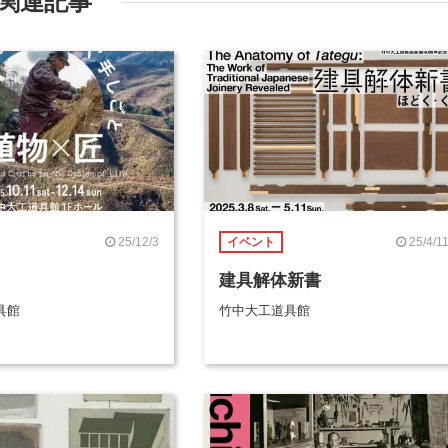
関連記事
25/12/3
25/4/1
イベント
建具解体新書
具館
竹中大工道具館