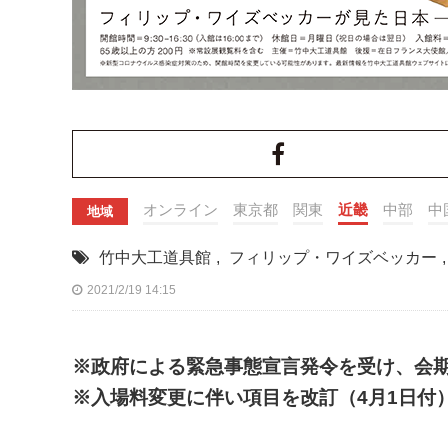
オンライン
東京都
関東
近畿
中部
中
地域
竹中大工道具館
,
フィリップ・ワイズベッカー
,
2021/2/19 14:15
※政府による緊急事態宣言発令を受け、会期
※入場料変更に伴い項目を改訂（4月1日付