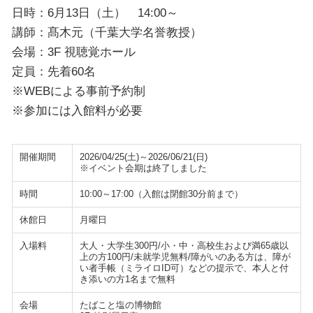
日時：6月13日（土） 14:00～
講師：髙木元（千葉大学名誉教授）
会場：3F 視聴覚ホール
定員：先着60名
※WEBによる事前予約制
※参加には入館料が必要
開催期間
2026/04/25(土)～2026/06/21(日)
※イベント会期は終了しました
時間
10:00～17:00（入館は閉館30分前まで）
休館日
月曜日
入場料
大人・大学生300円/小・中・高校生および満65歳以
上の方100円/未就学児無料/障がいのある方は、障が
い者手帳（ミライロID可）などの提示で、本人と付
き添いの方1名まで無料
会場
たばこと塩の博物館