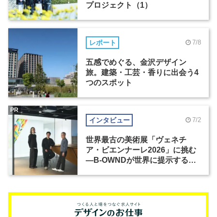
プロジェクト（1）
レポート
7/8
五感でめぐる、金沢デザイン
旅。建築・工芸・香りに出会う4
つのスポット
PR
インタビュー
7/2
世界最古の美術展「ヴェネチ
ア・ビエンナーレ2026」に挑む
―B-OWNDが世界に提示する美
の基準とは？（前編）