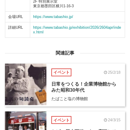
2F 特別展示室
東京都墨田区横川1-16-3
会場URL
https://www.tabashio.jp/
詳細URL
https://www.tabashio.jp/exhibition/2026/2604apr/inde
x.html
関連記事
イベント
25/2/18
日常をつくる！企業博物館から
みた昭和30年代
たばこと塩の博物館
イベント
24/3/15