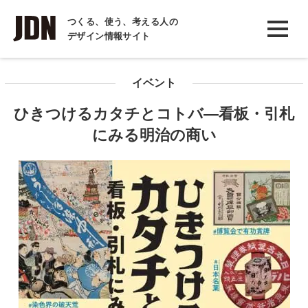
INTERVIEW
つくる、使う、考える人の
デザイン情報サイト
インタビュー
REPORT
イベント
レポート
ひきつけるカタチとコトバ―看板・引札
COLUMN
にみる明治の商い
コラム