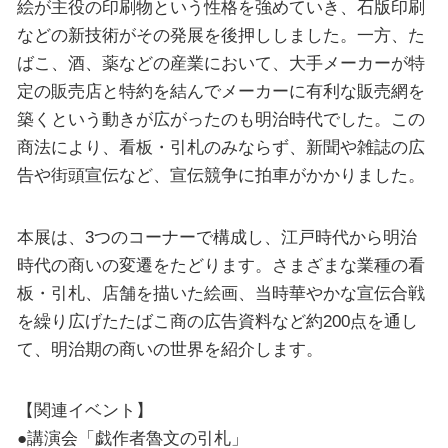
絵が主役の印刷物という性格を強めていき、石版印刷
などの新技術がその発展を後押ししました。一方、た
ばこ、酒、薬などの産業において、大手メーカーが特
定の販売店と特約を結んでメーカーに有利な販売網を
築くという動きが広がったのも明治時代でした。この
商法により、看板・引札のみならず、新聞や雑誌の広
告や街頭宣伝など、宣伝競争に拍車がかかりました。
本展は、3つのコーナーで構成し、江戸時代から明治
時代の商いの変遷をたどります。さまざまな業種の看
板・引札、店舗を描いた絵画、当時華やかな宣伝合戦
を繰り広げたたばこ商の広告資料など約200点を通し
て、明治期の商いの世界を紹介します。
【関連イベント】
●講演会「戯作者魯文の引札」