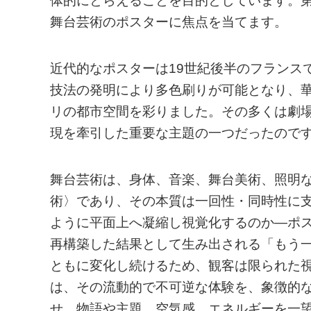
体的にとらえることを目的としています。
舞台芸術のポスターに焦点を当てます。
近代的なポスターは19世紀後半のフランス
技法の発明により多色刷りが可能となり、
リの都市空間を彩りました。その多くは劇
現を牽引した重要な主題の一つだったので
舞台芸術は、身体、音楽、舞台美術、照明
術〉であり、その本質は一回性・同時性に
ように平面上へ凝縮し視覚化するのか―ポ
再構築した結果として生み出される「もう
ともに変化し続けるため、観客は限られた
は、その流動的で不可逆な体験を、象徴的
せ、物語や主題、空気感、エネルギーを一