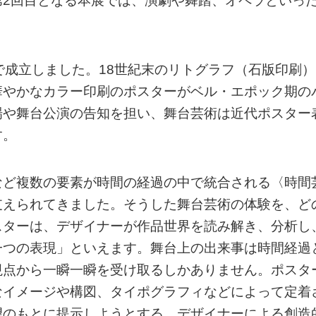
第2回目となる本展では、演劇や舞踏、オペラといっ
で成立しました。18世紀末のリトグラフ（石版印刷）
華やかなカラー印刷のポスターがベル・エポック期の
場や舞台公演の告知を担い、舞台芸術は近代ポスター
す。
など複数の要素が時間の経過の中で統合される〈時間
支えられてきました。そうした舞台芸術の体験を、ど
スターは、デザイナーが作品世界を読み解き、分析し
一つの表現」といえます。舞台上の出来事は時間経過
視点から一瞬一瞬を受け取るしかありません。ポスタ
なイメージや構図、タイポグラフィなどによって定着
望のもとに提示しようとする、デザイナーによる創造