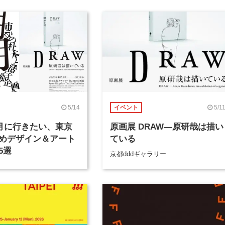
5/14
5/1
イベント
年5月に行きたい、東京
原画展 DRAW―原研哉は描い
めデザイン＆アート
ている
5選
京都dddギャラリー