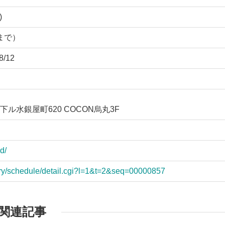
)
0まで）
/12
水銀屋町620 COCON烏丸3F
d/
lery/schedule/detail.cgi?l=1&t=2&seq=00000857
関連記事