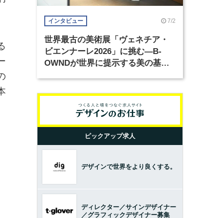
7/2
インタビュー
世界最古の美術展「ヴェネチア・
る
ビエンナーレ2026」に挑む―B-
ー
OWNDが世界に提示する美の基準
とは？（前編）
の
本
ピックアップ求人
デザインで世界をより良くする。
ディレクター／サインデザイナー
／グラフィックデザイナー募集