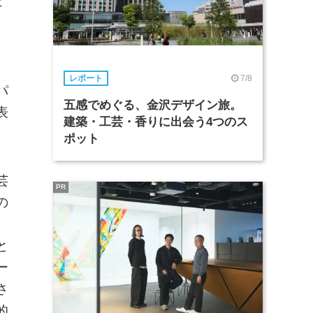
た
7/8
レポート
パ
五感でめぐる、金沢デザイン旅。
表
建築・工芸・香りに出会う4つのス
ポット
芸
PR
の
、
と
ー
さ
的