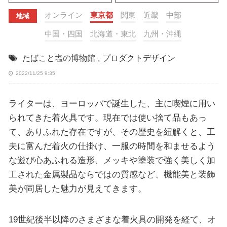
オンライン
東京都
関東
近畿
中部
地域
中国・四国
北海道・東北
九州・沖縄
たばこと塩の博物館
,
プロダクトデザイン
2022/11/25 9:35
ライターは、ヨーロッパで誕生した、主に喫煙に用い
られてきた着火具です。現在では使い捨て品もあっ
て、ありふれた存在ですが、その歴史を紐解くと、工
夫に富んだ着火の仕掛け、一服の時間を和ませるよう
な遊び心あふれる造形、メッキや塗装で強く美しく加
工された金属製品ならではの質感など、機能美と装飾
美が同居した魅力が見えてきます。
19世紀後半以降のさまざまな着火具の開発を経て、オ