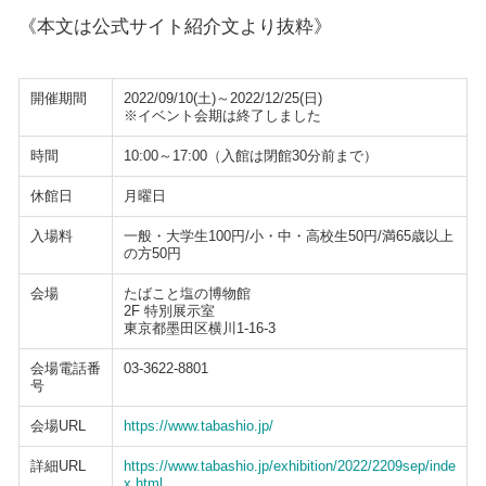
《本文は公式サイト紹介文より抜粋》
開催期間
2022/09/10(土)～2022/12/25(日)
※イベント会期は終了しました
時間
10:00～17:00（入館は閉館30分前まで）
休館日
月曜日
入場料
一般・大学生100円/小・中・高校生50円/満65歳以上
の方50円
会場
たばこと塩の博物館
2F 特別展示室
東京都墨田区横川1-16-3
会場電話番
03-3622-8801
号
会場URL
https://www.tabashio.jp/
詳細URL
https://www.tabashio.jp/exhibition/2022/2209sep/inde
x.html