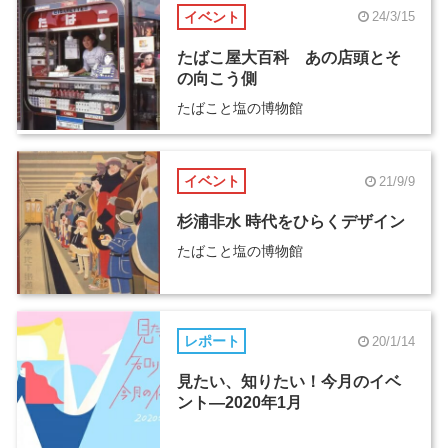
イベント
24/3/15
たばこ屋大百科 あの店頭とそ
の向こう側
たばこと塩の博物館
イベント
21/9/9
杉浦非水 時代をひらくデザイン
たばこと塩の博物館
レポート
20/1/14
見たい、知りたい！今月のイベ
ント―2020年1月