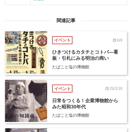
関連記事
イベント
6/9
ひきつけるカタチとコトバ―看
板・引札にみる明治の商い
たばこと塩の博物館
イベント
25/2/18
日常をつくる！企業博物館から
みた昭和30年代
たばこと塩の博物館