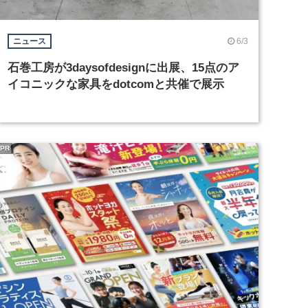
6/3
ニュース
石巻工房が3daysofdesignに出展、15点のア
イコニックな家具をdotcomと共催で展示
PR