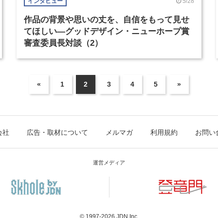
5/28
インタビュー
作品の背景や思いの丈を、自信をもって見せ
てほしい―グッドデザイン・ニューホープ賞
審査委員長対談（2）
«
1
2
3
4
5
»
会社
広告・取材について
メルマガ
利用規約
お問い
運営メディア
© 1997-2026
JDN Inc.