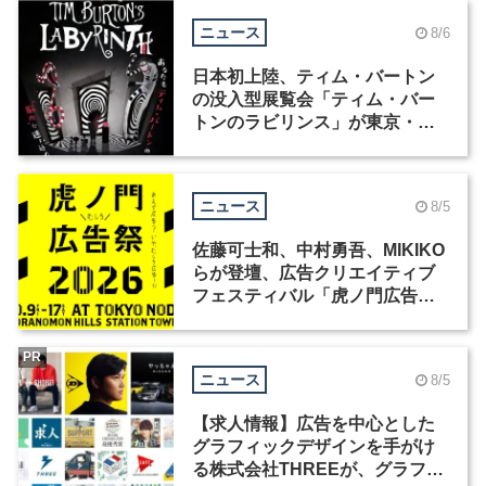
ニュース
8/6
日本初上陸、ティム・バートン
の没入型展覧会「ティム・バー
トンのラビリンス」が東京・豊
洲で開催
ニュース
8/5
佐藤可士和、中村勇吾、MIKIKO
らが登壇、広告クリエイティブ
フェスティバル「虎ノ門広告
祭」の第2回が開催
PR
ニュース
8/5
【求人情報】広告を中心とした
グラフィックデザインを手がけ
る株式会社THREEが、グラフィ