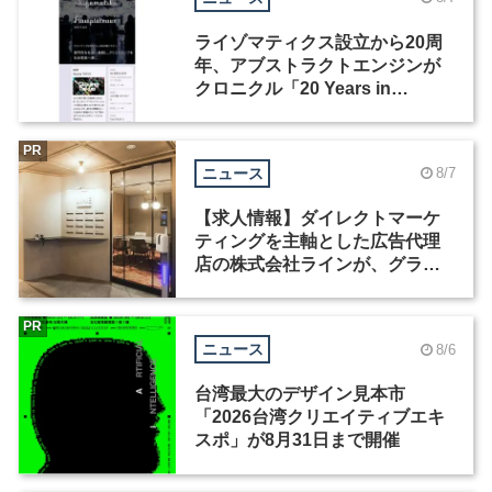
ライゾマティクス設立から20周
年、アブストラクトエンジンが
クロニクル「20 Years in
Motion」を公開
PR
ニュース
8/7
【求人情報】ダイレクトマーケ
ティングを主軸とした広告代理
店の株式会社ラインが、グラフ
ィックデザイナーを募集
PR
ニュース
8/6
台湾最大のデザイン見本市
「2026台湾クリエイティブエキ
スポ」が8月31日まで開催