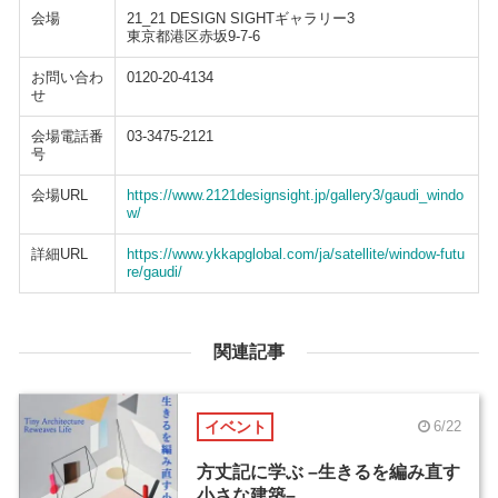
会場
21_21 DESIGN SIGHTギャラリー3
東京都港区赤坂9-7-6
お問い合わ
0120-20-4134
せ
会場電話番
03-3475-2121
号
会場URL
https://www.2121designsight.jp/gallery3/gaudi_windo
w/
詳細URL
https://www.ykkapglobal.com/ja/satellite/window-futu
re/gaudi/
関連記事
イベント
6/22
方丈記に学ぶ –生きるを編み直す
小さな建築–