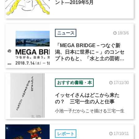
ント―2019年5月
ニュース
18/3/6
「MEGA BRIDGE－つなぐ新
潟、日本に世界に－」のコンセ
プトのもと、「水と土の芸術
祭」が新潟市内で7月14日から開
催
おすすめ書籍・本
17/11/30
イッセイさんはどこから来た
の？ 三宅一生の人と仕事
小池一子だからこそ描ける三宅一生
レポート
17/10/11