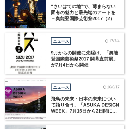
“さいはての地”で、薄まらない
固有の魅力と最先端のアートを
－奥能登国際芸術祭2017（2）
ニュース
17/7/4
9月からの開催に先駆け、「奥能
登国際芸術祭2017 開幕直前展」
が7月4日から開催
ニュース
16/6/17
飛鳥の未来・日本の未来につい
て語り合う、「ASUKA DESIGN
WEEK」7月16日から2日間にわ
たって開催