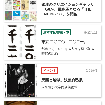
銀座のクリエイションギャラリ
ーG8が、最終展となる「THE
ENDING ’23」を開催
おすすめ書籍・本
22/3/11
東京 二〇二〇、二〇二一。
都市とそこに生きる人々を切り取る
時代の記録
イベント
21/9/1
天國と地獄。浅葉克己展
東京造形大学附属美術館