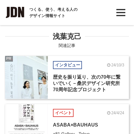
INTERVIEW
つくる、使う、考える人の
デザイン情報サイト
インタビュー
REPORT
浅葉克己
レポート
関連記事
COLUMN
PR
インタビュー
24/10/3
コラム
歴史を振り返り、次の70年に繋
いでいく－桑沢デザイン研究所
70周年記念プロジェクト
イベント
24/4/24
ASABA×BAUHAUS
+81 Gallery - Tokyo