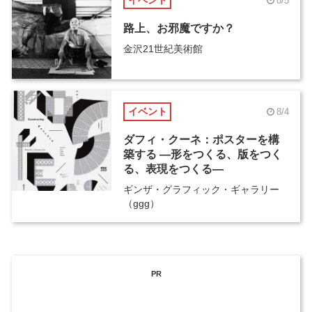
イベント
8/5
路上、お邪魔ですか？
金沢21世紀美術館
イベント
8/4
ダフィ・クーネ：ポスターを構
築する ―形をつくる、版をつく
る、表現をつくる―
ギンザ・グラフィック・ギャラリー
（ggg）
PR