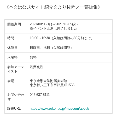
《本文は公式サイト紹介文より抜粋／一部編集》
開催期間
2021/09/06(月)～2021/10/05(火)
※イベント会期は終了しました
時間
10:00～16:30（入館は閉館の30分前まで）
休館日
日曜日、祝日（9/20は開館）
入場料
無料
参加アーテ
浅葉克己
ィスト
会場
東京造形大学附属美術館
東京都八王子市宇津貫町1556
お問い合わ
042-637-8111
せ
詳細URL
https://www.zokei.ac.jp/museum/about/