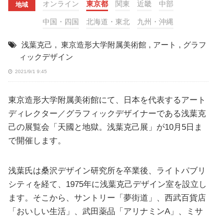
オンライン
東京都
関東
近畿
中部
地域
中国・四国
北海道・東北
九州・沖縄
浅葉克己
,
東京造形大学附属美術館
,
アート
,
グラフ
ィックデザイン
2021/9/1 9:45
東京造形大学附属美術館にて、日本を代表するアート
ディレクター／グラフィックデザイナーである浅葉克
己の展覧会「天國と地獄。浅葉克己展」が10月5日ま
で開催します。
浅葉氏は桑沢デザイン研究所を卒業後、ライトパブリ
シティを経て、1975年に浅葉克己デザイン室を設立し
ます。そこから、サントリー「夢街道」、西武百貨店
「おいしい生活」、武田薬品「アリナミンA」、ミサ