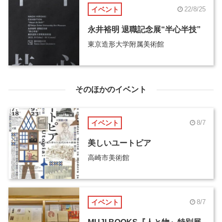
イベント
22/8/25
永井裕明 退職記念展“半心半技”
東京造形大学附属美術館
そのほかのイベント
イベント
8/7
美しいユートピア
高崎市美術館
イベント
8/7