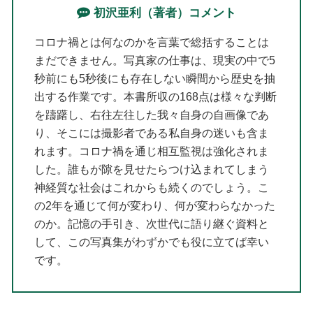
初沢亜利（著者）コメント
コロナ禍とは何なのかを言葉で総括することは
まだできません。写真家の仕事は、現実の中で5
秒前にも5秒後にも存在しない瞬間から歴史を抽
出する作業です。本書所収の168点は様々な判断
を躊躇し、右往左往した我々自身の自画像であ
り、そこには撮影者である私自身の迷いも含ま
れます。コロナ禍を通じ相互監視は強化されま
した。誰もが隙を見せたらつけ込まれてしまう
神経質な社会はこれからも続くのでしょう。こ
の2年を通じて何が変わり、何が変わらなかった
のか。記憶の手引き、次世代に語り継ぐ資料と
して、この写真集がわずかでも役に立てば幸い
です。