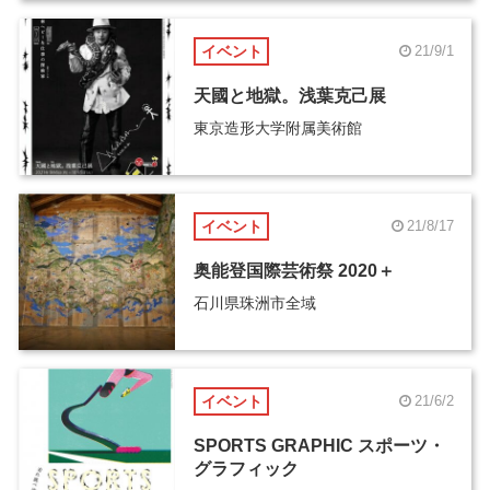
イベント
21/9/1
天國と地獄。浅葉克己展
東京造形大学附属美術館
イベント
21/8/17
奥能登国際芸術祭 2020＋
石川県珠洲市全域
イベント
21/6/2
SPORTS GRAPHIC スポーツ・
グラフィック