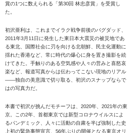
賞の1つに数えられる「第30回 林忠彦賞」を受賞し
た。
初沢亜利は、これまでイラク戦争前後のバグダッド、
2011年3月11日に発生した東日本大震災の被災地であ
る東北、国際社会に刃を向ける北朝鮮、民主化運動に
揺れた香港など、常に時代の爆心に身を置き撮影を続
けてきた。手触りのある空気感や人々の営みと喜怒哀
楽など、報道写真からは伝わってこない現地のリアル
――独自の美意識で切り取る、初沢のスナップならで
はの写真力だ。
本書で初沢が挑んだモチーフは、2020年、2021年の東
京。この2年、首都東京では新型コロナウイルスによ
るパンデミック、人々に活動の自粛を半ば強制した史
上初の緊急事態宣言、56年ぶりの開催となる東京オリ