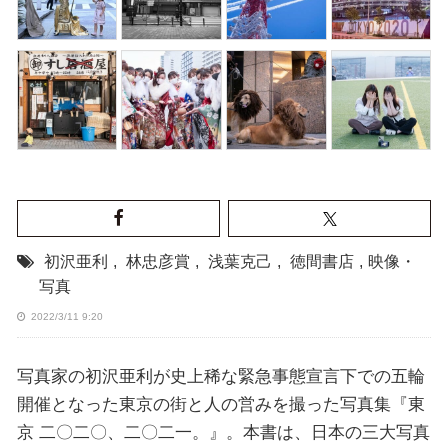
初沢亜利
,
林忠彦賞
,
浅葉克己
,
徳間書店
,
映像・
写真
2022/3/11 9:20
写真家の初沢亜利が史上稀な緊急事態宣言下での五輪
開催となった東京の街と人の営みを撮った写真集『東
京 二〇二〇、二〇二一。』。本書は、日本の三大写真