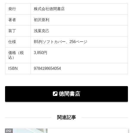
発行
株式会社徳間書店
著者
初沢亜利
装丁
浅葉克己
仕様
B5判ソフトカバー、256ページ
価格（税
3,850円
込）
ISBN
9784198654054
徳間書店
関連記事
PR