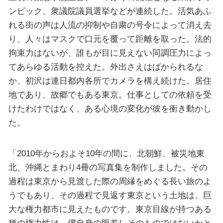
ンピック、衆議院議員選挙などが連続した。活気あふ
れる街の声は人流の抑制や自粛の号令によって消え去
り、人々はマスクで口元を覆って距離を取った。法的
拘束力はないが、誰もが目に見えない同調圧力によっ
てあらゆる活動を控えた。外出さえはばかられるな
か、初沢は連日都内各所でカメラを構え続けた。居住
地であり、故郷でもある東京。仕事としての依頼を受
けたわけではなく、ある心境の変化が彼を衝き動かし
た。
「2010年からおよそ10年の間に、北朝鮮、被災地東
北、沖縄とまわり4冊の写真集を制作しました。その
過程は東京から見渡した際の周縁をめぐる長い旅のよ
うでもあり、その過程で見返す東京という土地は、巨
大な権力都市に見えたものです。東京目線が持つある
種の権力性は、僕自身の眼差しそのものではないかと