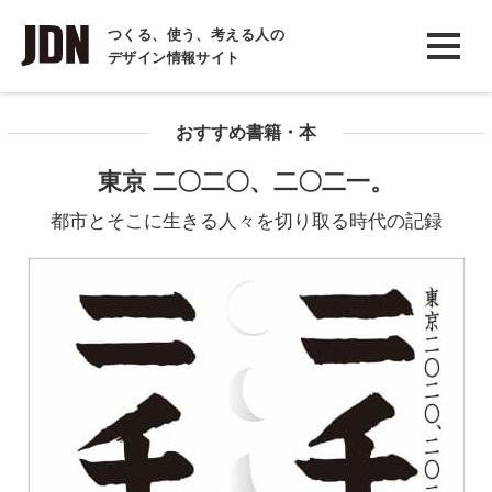
INTERVIEW
つくる、使う、考える人の
デザイン情報サイト
インタビュー
REPORT
おすすめ書籍・本
レポート
東京 二〇二〇、二〇二一。
COLUMN
都市とそこに生きる人々を切り取る時代の記録
コラム