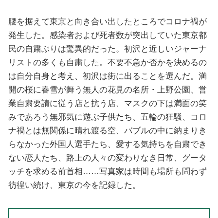
腰を据えて東京と向き合い出したところでコロナ禍が
発生した。感染者および死者数が突出していた東京都
民の自粛ぶりは驚異的だった。初沢と近しいジャーナ
リストの多くも自粛した。不要不急か否かを決めるの
は自分自身と考え、初沢は街に出ることを選んだ。満
開の桜に春雪が舞う無人の花見の名所・上野公園、営
業自粛要請に従う店と抗う店、マスクの下は満面の笑
みであろう無邪気に遊ぶ子供たち、五輪の狂騒、コロ
ナ禍とは無関係に晴れ渡る空、バブルの中に納まりき
らなかった外国人選手たち、愛する気持ちを自粛でき
ない恋人たち、路上の人々の変わりなき日常、グータ
ッチを求める前首相……写真家は時間も場所も問わず
彷徨い続け、東京の今を記録した。