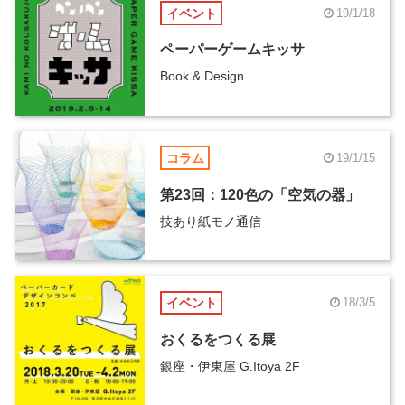
イベント
19/1/18
ペーパーゲームキッサ
Book & Design
コラム
19/1/15
第23回：120色の「空気の器」
技あり紙モノ通信
イベント
18/3/5
おくるをつくる展
銀座・伊東屋 G.Itoya 2F