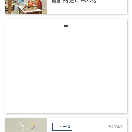
銀座 伊東屋 G.Itoya 2階
PR
ニュース
20/4/8