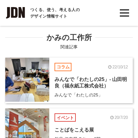
INTERVIEW
つくる、使う、考える人の
デザイン情報サイト
インタビュー
REPORT
かみの工作所
レポート
関連記事
COLUMN
コラム
22/10/12
コラム
みんなで「わたしの25」- 山田明
良（福永紙工株式会社）
みんなで「わたしの25」
イベント
20/7/20
ことばをこえる展