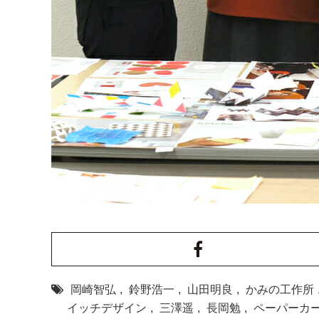
岡崎智弘
,
鈴野浩一
,
山田明良
,
かみの工作所
イッチデザイン
,
三澤遥
,
長岡勉
,
ペーパーカ