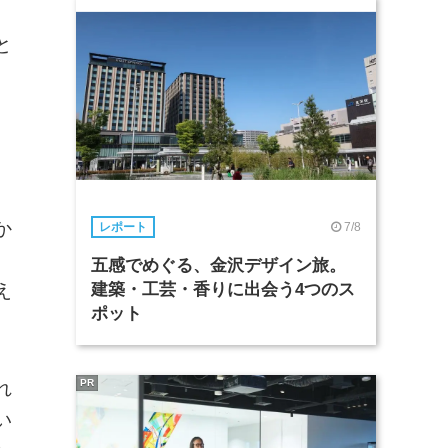
と
か
7/8
レポート
。
五感でめぐる、金沢デザイン旅。
え
建築・工芸・香りに出会う4つのス
ポット
PR
れ
い