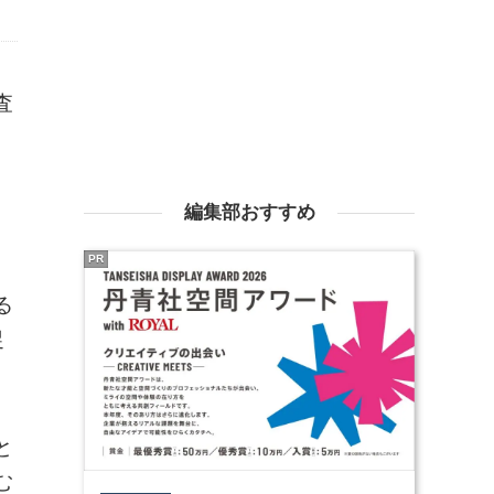
査
編集部おすすめ
PR
る
捉
と
む