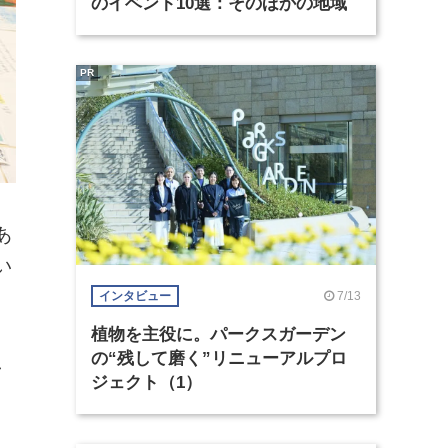
のイベント10選：そのほかの地域
PR
あ
い
7/13
インタビュー
植物を主役に。パークスガーデン
の“残して磨く”リニューアルプロ
し
ジェクト（1）
。