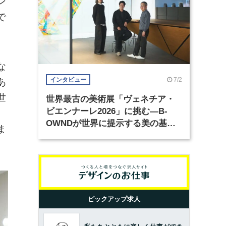
ン
で
な
7/2
インタビュー
あ
世
世界最古の美術展「ヴェネチア・
ビエンナーレ2026」に挑む―B-
、
OWNDが世界に提示する美の基準
ま
とは？（前編）
ピックアップ求人