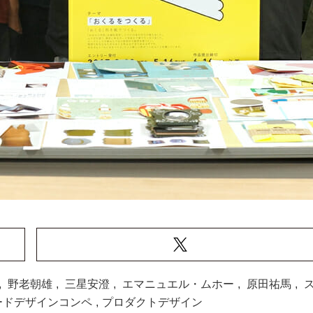
,
野老朝雄
,
三星安澄
,
エマニュエル・ムホー
,
原田祐馬
,
ードデザインコンペ
,
プロダクトデザイン