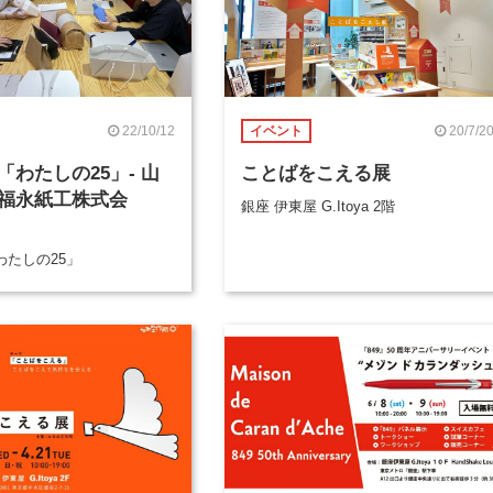
22/10/12
20/7/2
イベント
「わたしの25」- 山
ことばをこえる展
福永紙工株式会
銀座 伊東屋 G.Itoya 2階
わたしの25」