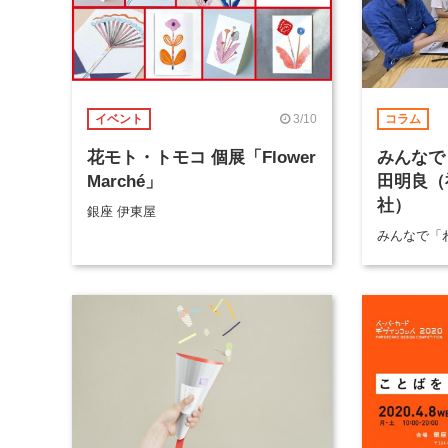
3/10
イベント
コラム
花モト・トモコ 個展「Flower
みんなで
Marché」
田明良（
社）
銀座 伊東屋
みんなで「