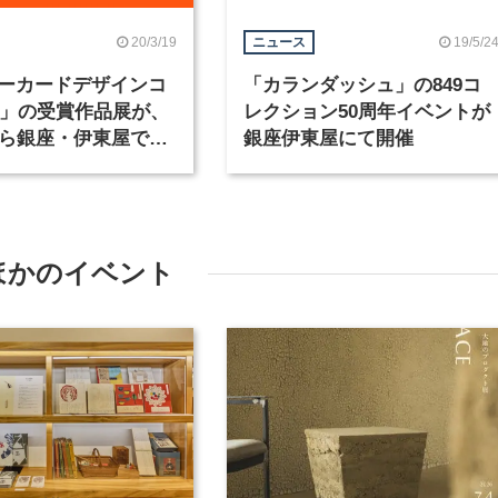
20/3/19
19/5/2
ニュース
ーカードデザインコ
「カランダッシュ」の849コ
20」の受賞作品展が、
レクション50周年イベントが
から銀座・伊東屋で開
銀座伊東屋にて開催
ほかのイベント