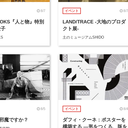
8/7
8/
イベント
BOOKS『人と物』特別
LAND/TRACE -大地のプロダ
綾子
クト展-
KS
土のミュージアムSHIDO
8/5
8/
イベント
邪魔ですか？
ダフィ・クーネ：ポスターを
構築する ―形をつくる、版を