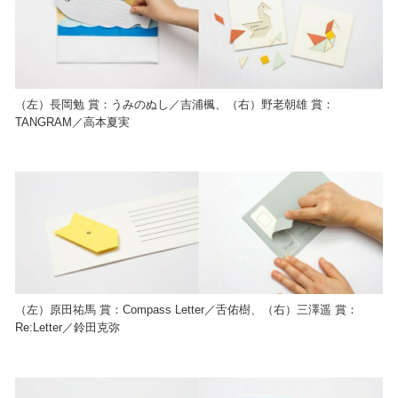
（左）長岡勉 賞：うみのぬし／吉浦楓、（右）野老朝雄 賞：
TANGRAM／高本夏実
（左）原田祐馬 賞：Compass Letter／舌佑樹、（右）三澤遥 賞：
Re:Letter／鈴田克弥