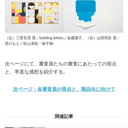
（左）三星安澄 賞：building letters／金森陽子、（右）山田明良 賞：
雲のもと／松山美欧・林千鶴
次ページにて、審査員たちの審査にあたっての視点
と、率直な感想を紹介する。
次ページ：各審査員の視点と、製品化に向けて
関連記事