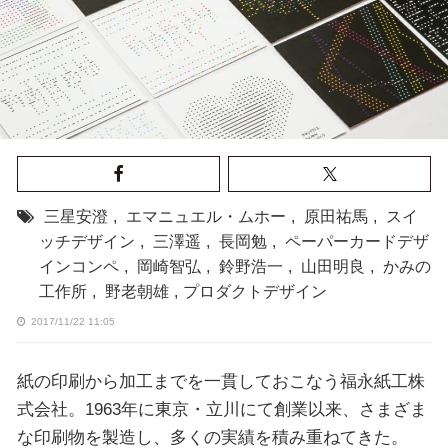
三星安澄
,
エマニュエル・ムホー
,
原田祐馬
,
スイ
ッチデザイン
,
三澤遥
,
長岡勉
,
ペーパーカードデザ
インコンペ
,
岡崎智弘
,
鈴野浩一
,
山田明良
,
かみの
工作所
,
野老朝雄
,
プロダクトデザイン
2017/11/22 11:05
紙の印刷から加工までを一貫しておこなう福永紙工株
式会社。1963年に東京・立川にて創業以来、さまざま
な印刷物を製造し、多くの実績を積み重ねてきた。