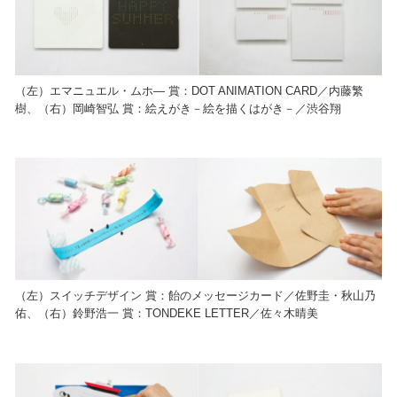
（左）エマニュエル・ムホ― 賞：DOT ANIMATION CARD／内藤繁
樹、（右）岡崎智弘 賞：絵えがき－絵を描くはがき－／渋谷翔
（左）スイッチデザイン 賞：飴のメッセージカード／佐野圭・秋山乃
佑、（右）鈴野浩一 賞：TONDEKE LETTER／佐々木晴美