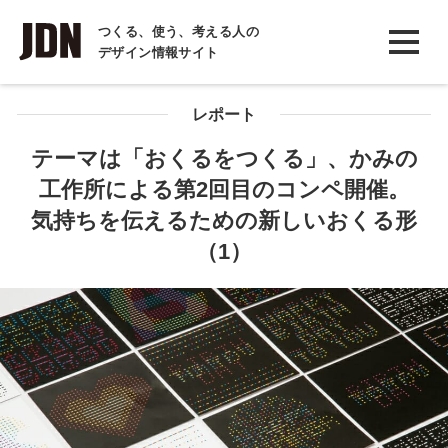
INTERVIEW
つくる、使う、考える人の
デザイン情報サイト
インタビュー
REPORT
レポート
レポート
テーマは「おくるをつくる」、かみの
工作所による第2回目のコンペ開催。
COLUMN
気持ちを伝えるための新しいおくる形
コラム
（1）