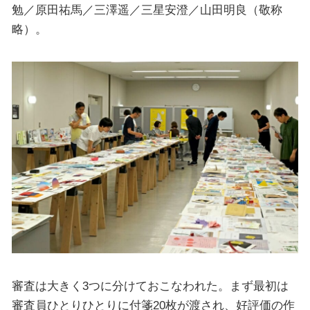
勉／原田祐馬／三澤遥／三星安澄／山田明良（敬称
略）。
審査は大きく3つに分けておこなわれた。まず最初は
審査員ひとりひとりに付箋20枚が渡され、好評価の作