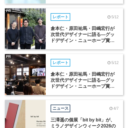
委員長対談（2）
PR
レポート
5/12
倉本仁・原田祐馬・田嶋宏行が
次世代デザイナーに語る―グッ
ドデザイン・ニューホープ賞セ
ミナー（1）
PR
レポート
5/12
倉本仁・原田祐馬・田嶋宏行が
次世代デザイナーに語る―グッ
ドデザイン・ニューホープ賞セ
ミナー（2）
ニュース
4/7
三澤遥の個展「bit by bit」が、
ミラノデザインウィーク2026の