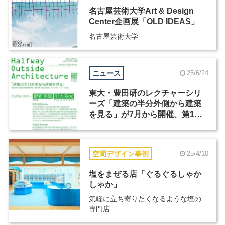
名古屋芸術大学Art & Design
Center企画展「OLD IDEAS」
名古屋芸術大学
ニュース
25/6/24
東大・豊田研のレクチャーシリ
ーズ「建築の半分外側から建築
を見る」が7月から開催、第1回
に野老朝雄と引地耕太が登壇
空間デザイン事例
25/4/10
塩をまぜる店「ぐるぐるしゃか
しゃか」
気軽に立ち寄りたくなるような塩の
専門店