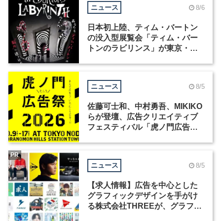
ニュース
8/6
日本初上陸、ティム・バートン
の没入型展覧会「ティム・バー
トンのラビリンス」が東京・豊
洲で開催
ニュース
8/5
佐藤可士和、中村勇吾、MIKIKO
らが登壇、広告クリエイティブ
フェスティバル「虎ノ門広告
祭」の第2回が開催
PR
ニュース
8/5
【求人情報】広告を中心とした
グラフィックデザインを手がけ
る株式会社THREEが、グラフィ
ックデザイナーを募集