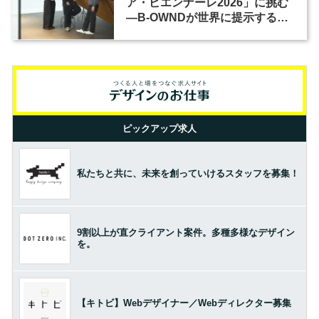
ア・ビエンナーレ2026」に挑む
―B-OWNDが世界に提示する美
の基準とは？（前編）
ピックアップ求人
私たちと共に、未来を創っていけるスタッフを募集！
9割以上が直クライアント案件。多種多様なデザイン
を。
【キトビ】Webデザイナー／Webディレクター募集