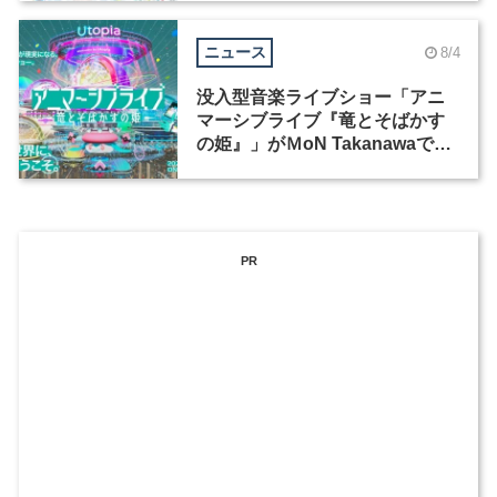
ニュース
8/4
没入型音楽ライブショー「アニ
マーシブライブ『竜とそばかす
の姫』」がＭoN Takanawaで開
催
PR