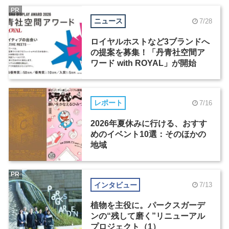
PR
ニュース
7/28
ロイヤルホストなど3ブランドへ
の提案を募集！「丹青社空間ア
ワード with ROYAL」が開始
レポート
7/16
2026年夏休みに行ける、おすす
めのイベント10選：そのほかの
地域
PR
インタビュー
7/13
植物を主役に。パークスガーデ
ンの“残して磨く”リニューアル
プロジェクト（1）