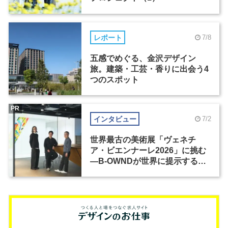
レポート
7/8
五感でめぐる、金沢デザイン
旅。建築・工芸・香りに出会う4
つのスポット
PR
インタビュー
7/2
世界最古の美術展「ヴェネチ
ア・ビエンナーレ2026」に挑む
―B-OWNDが世界に提示する美
の基準とは？（前編）