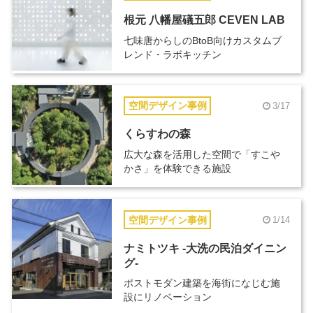
根元 八幡屋礒五郎 CEVEN LAB
七味唐からしのBtoB向けカスタムブ
レンド・ラボキッチン
空間デザイン事例
3/17
くらすわの森
広大な森を活用した空間で「すこや
かさ」を体験できる施設
空間デザイン事例
1/14
ナミトツキ -大洗の民泊ダイニン
グ-
ポストモダン建築を海街になじむ施
設にリノベーション