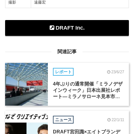
撮影
遠藤宏
DRAFT Inc.
関連記事
レポート
23/6/27
4年ぶりの通常開催「ミラノデザ
インウィーク」日本出展社レポ
ート―ミラノサローネ見本市会
場
ニュース
22/1/11
DRAFT宮田識×エイトブランデ