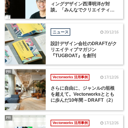
ィングデザイン西澤明洋が対
談。「みんなでクリエイティブ
ナイト」最終回の開催が決定
ニュース
20/12/16
設計デザイン会社のDRAFTがク
リエイティブマガジン
『TUGBOAT』を創刊
PR
17/12/26
Vectorworks 活用事例
さらに自由に、ジャンルの垣根
を超えて。Vectorworksととも
に歩んだ10年間－DRAFT（2）
PR
17/12/26
Vectorworks 活用事例