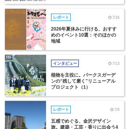
レポート
7/16
2026年夏休みに行ける、おすす
めのイベント10選：そのほかの
地域
PR
インタビュー
7/13
植物を主役に。パークスガーデ
ンの“残して磨く”リニューアル
プロジェクト（1）
レポート
7/8
五感でめぐる、金沢デザイン
旅。建築・工芸・香りに出会う4