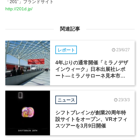
「201˚」ブランドサイト
http://201d.jp/
関連記事
レポート
23/6/27
4年ぶりの通常開催「ミラノデザ
インウィーク」日本出展社レポ
ート―ミラノサローネ見本市会
場
ニュース
23/3/3
シフトブレインが創業20周年特
設サイトをオープン、VRオフィ
スツアーを3月9日開催