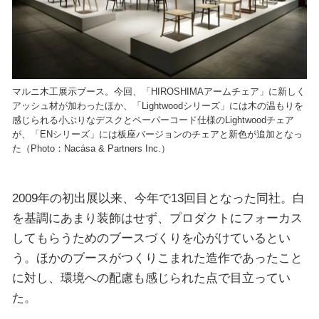
マルニ木工展示ブース。今回、「HIROSHIMAアームチェア」に新しく
アッシュ材が加わったほか、「Lightwoodシリーズ」には木の温もりを
感じられる小ぶりなデスクとペーパーコード仕様のLightwoodチェア
が、「ENシリーズ」には板座バージョンのチェアと新色が追加となっ
た（Photo：Nacása & Partners Inc.）
2009年の初出展以来、今年で13回目となった同社。白
を基調にあまり装飾はせず、プロダクトにフォーカス
してもらうためのブースづくりを心がけているとい
う。ほかのブースがつくりこまれた造作であったこと
に対し、環境への配慮も感じられた点で目立ってい
た。