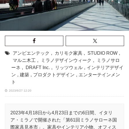
アンビエンテック
,
カリモク家具
,
STUDIO ROW
,
マルニ木工
,
ミラノデザインウィーク
,
ミラノサロ
ーネ
,
DRAFT Inc.
,
リッツウェル
,
インテリアデザイ
ン
,
建築
,
プロダクトデザイン
,
エンターテインメン
ト
2023/6/27 12:20
2023年4月18日から4月23日までの6日間、イタリ
ア・ミラノで開催された「第61回ミラノサローネ国
際家具見本市」。家具やインテリア小物、オフィス