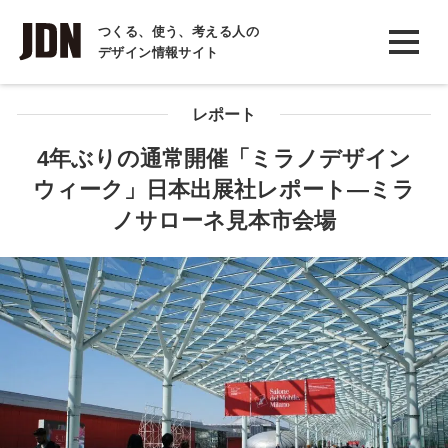
INTERVIEW
つくる、使う、考える人の
デザイン情報サイト
インタビュー
REPORT
レポート
レポート
4年ぶりの通常開催「ミラノデザイン
ウィーク」日本出展社レポート―ミラ
COLUMN
ノサローネ見本市会場
コラム