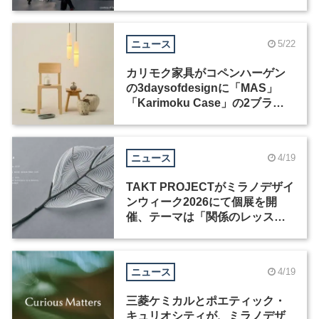
ニュース
5/22
カリモク家具がコペンハーゲン
の3daysofdesignに「MAS」
「Karimoku Case」の2ブラン
ド出展
ニュース
4/19
TAKT PROJECTがミラノデザイ
ンウィーク2026にて個展を開
催、テーマは「関係のレッス
ン」
ニュース
4/19
三菱ケミカルとポエティック・
キュリオシティが、ミラノデザ