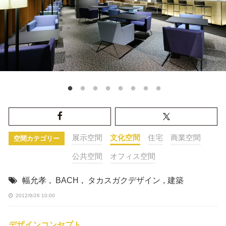
展示空間
文化空間
住宅
商業空間
空間カテゴリー
公共空間
オフィス空間
幅允孝
,
BACH
,
タカスガクデザイン
,
建築
2012/9/26 10:00
デザインコンセプト