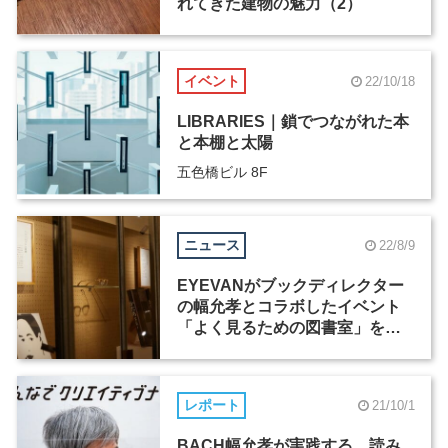
れてきた建物の魅力（2）
イベント
22/10/18
LIBRARIES｜鎖でつながれた本
と本棚と太陽
五色橋ビル 8F
ニュース
22/8/9
EYEVANがブックディレクター
の幅允孝とコラボしたイベント
「よく見るための図書室」を開
催
レポート
21/10/1
BACH幅允孝が実践する、読み