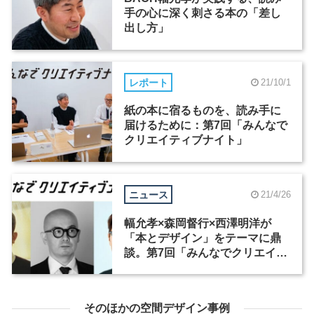
手の心に深く刺さる本の「差し
出し方」
レポート
21/10/1
紙の本に宿るものを、読み手に
届けるために：第7回「みんなで
クリエイティブナイト」
ニュース
21/4/26
幅允孝×森岡督行×西澤明洋が
「本とデザイン」をテーマに鼎
談。第7回「みんなでクリエイテ
ィブナイト」
そのほかの空間デザイン事例