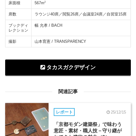
床面積
2
567m
席数
ラウンジ40席／閲覧26席／会議室24席／自習室15席
ブックディ
幅 允孝 / BACH
レクション
撮影
山本育憲 / TRANSPARENCY
タカスガクデザイン
関連記事
レポート
25/12/15
「京都モダン建築祭」で味わう
意匠・素材・職人技－守り継が