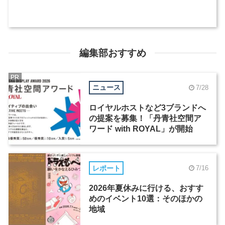
編集部おすすめ
PR
ニュース
7/28
ロイヤルホストなど3ブランドへ
の提案を募集！「丹青社空間ア
ワード with ROYAL」が開始
レポート
7/16
2026年夏休みに行ける、おすす
めのイベント10選：そのほかの
地域