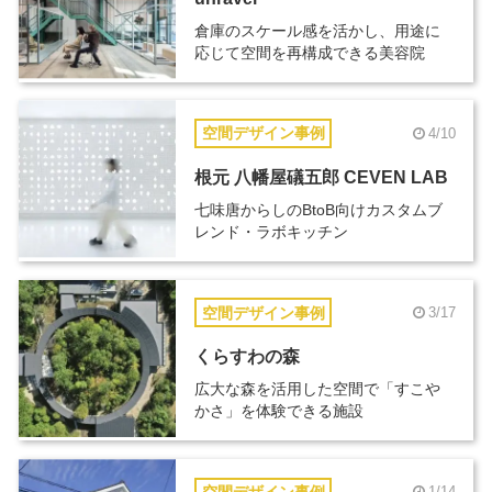
倉庫のスケール感を活かし、用途に
応じて空間を再構成できる美容院
空間デザイン事例
4/10
根元 八幡屋礒五郎 CEVEN LAB
七味唐からしのBtoB向けカスタムブ
レンド・ラボキッチン
空間デザイン事例
3/17
くらすわの森
広大な森を活用した空間で「すこや
かさ」を体験できる施設
空間デザイン事例
1/14