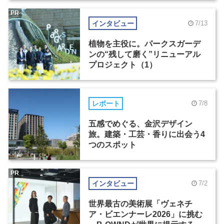
PR
インタビュー
7/13
植物を主役に。パークスガーデ
ンの“残して磨く”リニューアル
プロジェクト（1）
レポート
7/8
五感でめぐる、金沢デザイン
旅。建築・工芸・香りに出会う4
つのスポット
PR
インタビュー
7/2
世界最古の美術展「ヴェネチ
ア・ビエンナーレ2026」に挑む