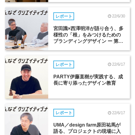
レポート
22/6/30
宮田識×西澤明洋が語り合う、多
様性の「根」をみつけるための
ブランディングデザイン ー 第9
回「みんなでクリエイティブナ
イト」
レポート
22/6/17
PARTY伊藤直樹が実践する、成
長に寄り添ったデザイン教育
レポート
22/6/17
UMA／design farm原田祐馬が
語る、プロジェクトの現場に入