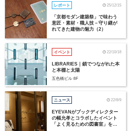
レポート
25/12/15
「京都モダン建築祭」で味わう
意匠・素材・職人技－守り継が
れてきた建物の魅力（2）
イベント
22/10/18
LIBRARIES｜鎖でつながれた本
と本棚と太陽
五色橋ビル 8F
ニュース
22/8/9
EYEVANがブックディレクター
の幅允孝とコラボしたイベント
「よく見るための図書室」を開
催