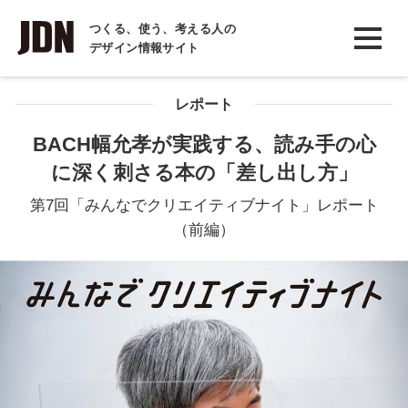
INTERVIEW
つくる、使う、考える人の
デザイン情報サイト
インタビュー
REPORT
レポート
レポート
BACH幅允孝が実践する、読み手の心
に深く刺さる本の「差し出し方」
COLUMN
コラム
第7回「みんなでクリエイティブナイト」レポート
（前編）