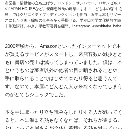
市図書・情報館の立ち上げや、ロンドン、サンパウロ、ロサンゼルス
のJAPAN HOUSEなど。安藤忠雄氏の建築による「こども本の森 中之
島」ではクリエイティブ・ディレクションを担当。近年は本をリソー
スにした企画・編集の仕事も多く手掛ける。早稲田大学文化構想学部
非常勤講師。神奈川県教育委員会顧問。Instagram: ＠yoshitaka_haba
2000年頃から、Amazonといったインターネットで本
が買えるサービスがスタートし、来店客数の減少とと
もに書店の売上は減ってしまっていました。僕は、本
というものは著者以外の他者の目に晒されることや、
手に取られることではじめて本たり得ると思うんで
す。なので、本屋にどんどん人が来なくなってしまう
のがとてもショックでした。
本を手に取ったり立ち読みをしたりする人が減ってく
ると、本に溜まる熱もなくなれば、それらが集まるこ
とによって本屋さんが全体に蓄積する熱も減っていっ