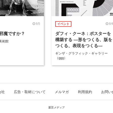
8/5
8/
イベント
邪魔ですか？
ダフィ・クーネ：ポスターを
構築する ―形をつくる、版を
美術館
つくる、表現をつくる―
ギンザ・グラフィック・ギャラリー
（ggg）
会社
広告・取材について
メルマガ
利用規約
お問い
運営メディア