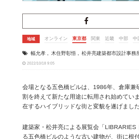
オンライン
東京都
関東
近畿
中部
中
地域
幅允孝
,
木住野彰悟
,
松井亮建築都市設計事務
2022/10/18 9:05
会場となる五色橋ビルは、1986年、倉庫
割を終えて新たな用途に転用され始めてい
在するハイブリッドな街と変貌を遂げまし
建築家・松井亮による展覧会「LIBRARI
る五色橋ビルのような古い建物が、街に根