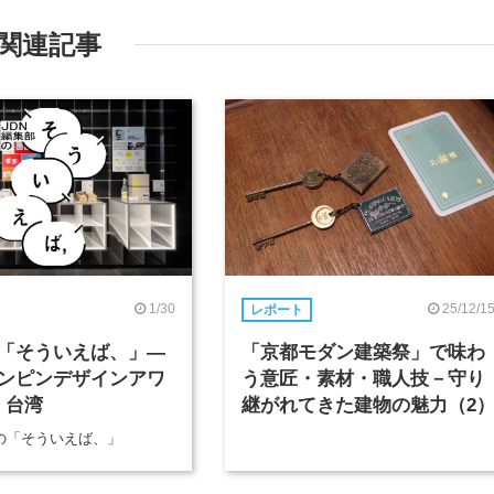
関連記事
1/30
25/12/1
レポート
「そういえば、」―
「京都モダン建築祭」で味わ
ンピンデザインアワ
う意匠・素材・職人技－守り
n 台湾
継がれてきた建物の魅力（2
部の「そういえば、」