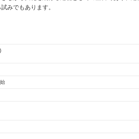
る試みでもあります。
)
始