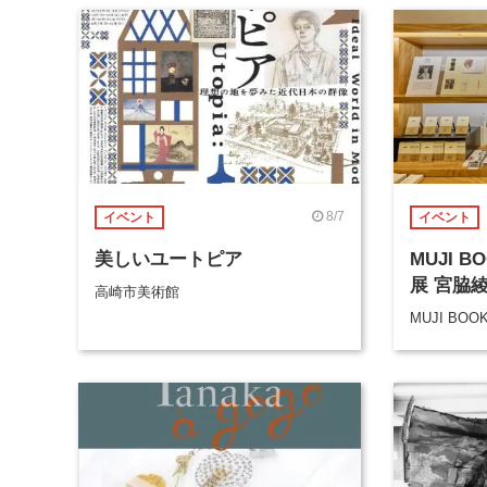
8/7
イベント
イベント
美しいユートピア
MUJI 
展 宮脇
高崎市美術館
MUJI BOO