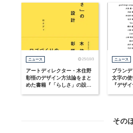
25/10/3
ニュース
ニュース
アートディレクター・木住野
ブランデ
彰悟のデザイン方法論をまと
文字の使
めた書籍『「らしさ」の設
『デザイ
計』が発売
いかた』
その