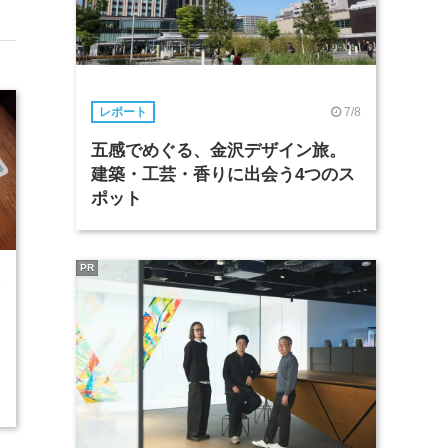
7/8
レポート
五感でめぐる、金沢デザイン旅。
建築・工芸・香りに出会う4つのス
ポット
PR
5
）