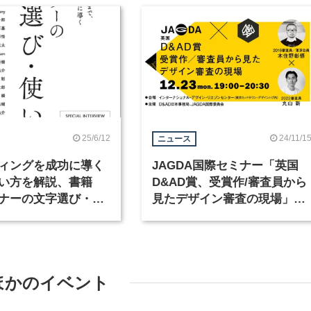
25/6/12
24/11/1
ニュース
ィングを成功に導く
JAGDA国際セミナー「英国
い方を解説、書籍
D&AD賞、受賞作/審査員から
ナーの文字選び・使
見たデザイン審査の現場」を
が発売
開催
ほかのイベント