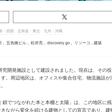
国・四国
北海道・東北
九州・沖縄
所
,
五色橋ビル
,
松井亮
,
discovery go
,
リソーコ
,
建築
兼研究開発施設として建設されました。現在は、その役
ます。周辺地区は、オフィスや集合住宅、物流施設が
た。
ES｜鎖でつながれた本と本棚と太陽」は、この地区に残
付きながら変化を続ける建物としての宣言であり、建