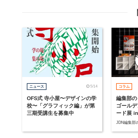
5/14
ニュース
コラム
OFS式 寺小屋〜デザインの学
編集部の
校〜「グラフィック編」が第
ゴールデ
三期受講生を募集中
ード展 i
JDN編集