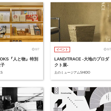
8/7
8/
イベント
BOOKS『人と物』特別
LAND/TRACE -大地のプロダ
綾子
クト展-
KS
土のミュージアムSHIDO