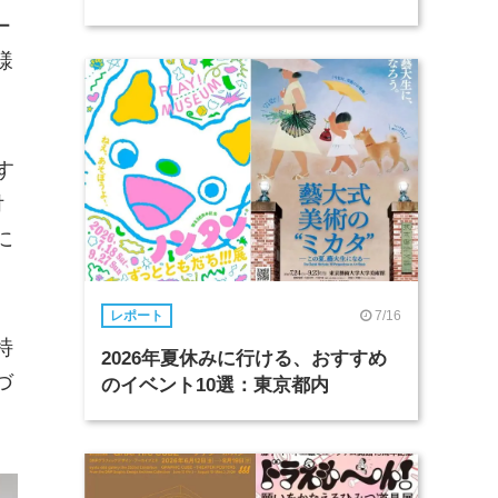
ー
様
す
付
に
7/16
レポート
特
2026年夏休みに行ける、おすすめ
づ
のイベント10選：東京都内