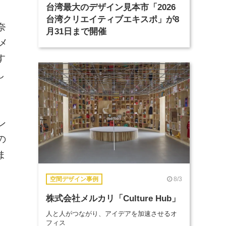
台湾最大のデザイン見本市「2026
台湾クリエイティブエキスポ」が8
奈
月31日まで開催
メ
す
し
ン
の
ま
8/3
空間デザイン事例
株式会社メルカリ「Culture Hub」
人と人がつながり、アイデアを加速させるオ
フィス