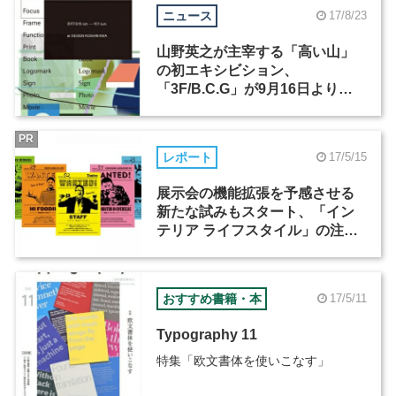
ニュース
17/8/23
山野英之が主宰する「高い山」
の初エキシビション、
「3F/B.C.G」が9月16日よりデ
ザイン小石川で開催
PR
レポート
17/5/15
展示会の機能拡張を予感させる
新たな試みもスタート、「イン
テリア ライフスタイル」の注目
ポイントをご紹介
おすすめ書籍・本
17/5/11
Typography 11
特集「欧文書体を使いこなす」