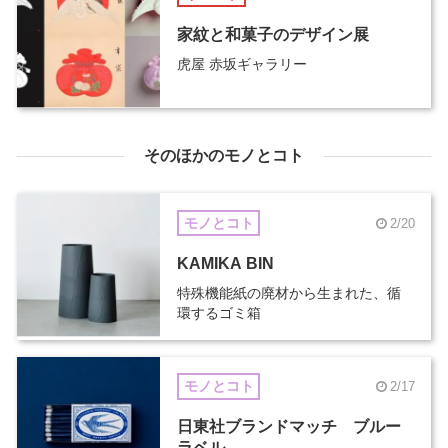
家紋と和菓子のデザイン展
虎屋 赤坂ギャラリー
そのほかのモノとコト
モノとコト
2/20
KAMIKA BIN
特殊機能紙の廃材から生まれた、循
環するゴミ箱
モノとコト
2/17
日東社ブランドマッチ ブルー
ラベル