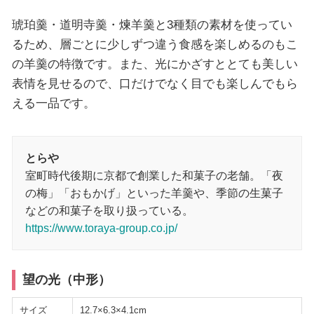
琥珀羹・道明寺羹・煉羊羹と3種類の素材を使ってい
るため、層ごとに少しずつ違う食感を楽しめるのもこ
の羊羹の特徴です。また、光にかざすととても美しい
表情を見せるので、口だけでなく目でも楽しんでもら
える一品です。
とらや
室町時代後期に京都で創業した和菓子の老舗。「夜
の梅」「おもかげ」といった羊羹や、季節の生菓子
などの和菓子を取り扱っている。
https://www.toraya-group.co.jp/
望の光（中形）
サイズ
12.7×6.3×4.1cm