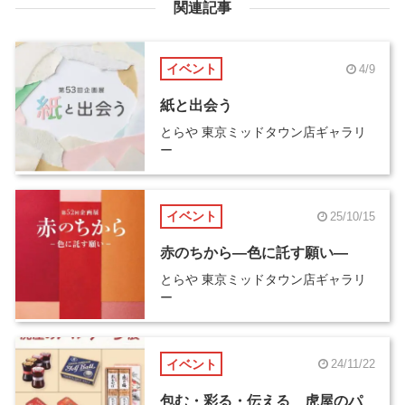
関連記事
イベント
4/9
紙と出会う
とらや 東京ミッドタウン店ギャラリ
ー
イベント
25/10/15
赤のちから―色に託す願い―
とらや 東京ミッドタウン店ギャラリ
ー
イベント
24/11/22
包む・彩る・伝える 虎屋のパ