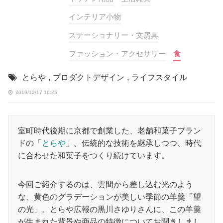
インテリア小物
ステーショナリー・文房具
ファッション・アクセサリー
食
とらや
,
プロダクトデザイン
,
ライフスタイル
2019/12/17 16:25
室町時代後期に京都で創業した、老舗和菓子ブラン
ドの「
とらや
」。伝統的な技術を継承しつつ、時代
に合わせた和菓子をつくり続けています。
今回ご紹介するのは、雲間から差し込む光のよう
な、黄色のグラデーションが美しい季節の羊羹「望
の光」。とらや広報の黒川さゆりさんに、この羊羹
が生まれた背景や商品の特徴についてお聞きしまし