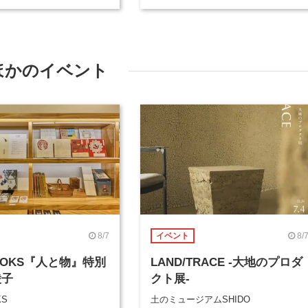
ほかのイベント
8/7
8/
イベント
BOOKS『人と物』特別
LAND/TRACE -大地のプロダ
綾子
クト展-
KS
土のミュージアムSHIDO