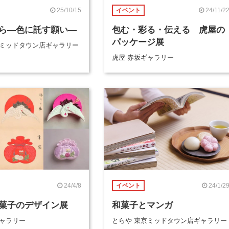
25/10/15
24/11/2
イベント
ら―色に託す願い―
包む・彩る・伝える 虎屋の
パッケージ展
京ミッドタウン店ギャラリー
虎屋 赤坂ギャラリー
24/4/8
24/1/2
イベント
菓子のデザイン展
和菓子とマンガ
ギャラリー
とらや 東京ミッドタウン店ギャラリー