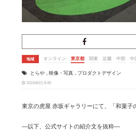
オンライン
東京都
関東
近畿
中部
中
地域
とらや
,
映像・写真
,
プロダクトデザイン
2024/6/21 9:40
東京の虎屋 赤坂ギャラリーにて、「和菓子の
—以下、公式サイトの紹介文を抜粋—