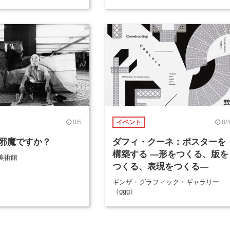
8/5
8/
イベント
邪魔ですか？
ダフィ・クーネ：ポスターを
構築する ―形をつくる、版を
美術館
つくる、表現をつくる―
ギンザ・グラフィック・ギャラリー
（ggg）