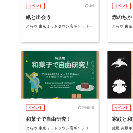
4/9
イベント
イベント
紙と出会う
赤のちか
とらや 東京ミッドタウン店ギャラリー
とらや 東
24/6/19
イベント
イベント
和菓子で自由研究！
家紋と和
とらや 東京ミッドタウン店ギャラリー
虎屋 赤坂