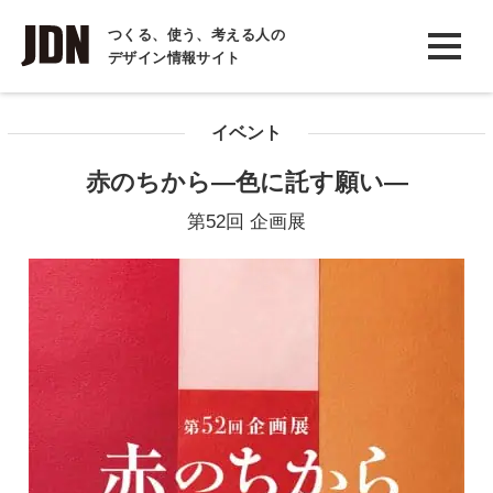
INTERVIEW
つくる、使う、考える人の
デザイン情報サイト
インタビュー
REPORT
イベント
レポート
赤のちから―色に託す願い―
COLUMN
第52回 企画展
コラム