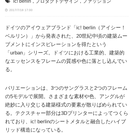
ic! berlin
,
プロダクトデザイン
,
ファッション
2017/7/18 17:00
ドイツのアイウェアブランド「ic! berlin（アイシー！
ベルリン）」から発表された、20世紀中頃の建築ムー
ブメントにインスピレーションを得たという
「urban」シリーズ。ドイツにおける工業的、建築的
なエッセンスをフレームの質感や色に落とし込んでい
る。
バリエーションは、3つのサングラスと2つのフレーム
の5モデルで展開。さまざまな素材や色、アングルが
絶妙に入り交じる建築様式の要素が散りばめられてい
る。テクスチャー部分は3Dプリンターによってつくら
れており、ic! berlinのシートメタルと融合したハイブ
リッド構造になっている。