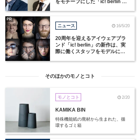
をモチーフにした「ic! berlin x
tarian」
PR
ニュース
16/5/20
20周年を迎えるアイウェアブラ
ンド「ic! berlin」の新作は、実
際に働くスタッフをモデルにし
たシリーズ
そのほかのモノとコト
モノとコト
2/20
KAMIKA BIN
特殊機能紙の廃材から生まれた、循
環するゴミ箱