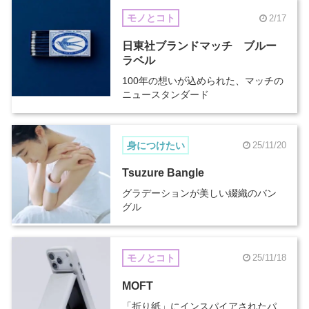
モノとコト
2/17
日東社ブランドマッチ ブルー
ラベル
100年の想いが込められた、マッチの
ニュースタンダード
身につけたい
25/11/20
Tsuzure Bangle
グラデーションが美しい綴織のバン
グル
モノとコト
25/11/18
MOFT
「折り紙」にインスパイアされたパ