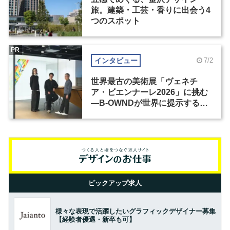
旅。建築・工芸・香りに出会う4
つのスポット
PR
インタビュー
7/2
世界最古の美術展「ヴェネチ
ア・ビエンナーレ2026」に挑む
―B-OWNDが世界に提示する美
の基準とは？（前編）
ピックアップ求人
様々な表現で活躍したいグラフィックデザイナー募集
【経験者優遇・新卒も可】