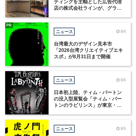
ティングを主軸とした広告代理
店の株式会社ラインが、グラフ
ィックデザイナーを募集
PR
ニュース
8/6
台湾最大のデザイン見本市
「2026台湾クリエイティブエキ
スポ」が8月31日まで開催
ニュース
8/6
日本初上陸、ティム・バートン
の没入型展覧会「ティム・バー
トンのラビリンス」が東京・豊
洲で開催
ニュース
8/5