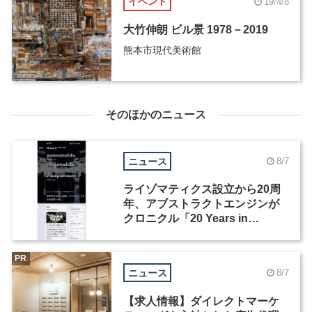
イベント
19/4/8
大竹伸朗 ビル景 1978－2019
熊本市現代美術館
そのほかのニュース
ニュース
8/7
ライゾマティクス設立から20周
年、アブストラクトエンジンが
クロニクル「20 Years in
Motion」を公開
PR
ニュース
8/7
【求人情報】ダイレクトマーケ