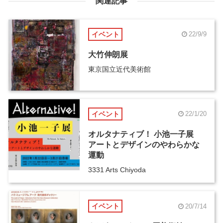
関連記事
イベント
22/9/9
大竹伸朗展
東京国立近代美術館
イベント
22/1/20
オルタナティブ！ 小池一子展
アートとデザインのやわらかな
運動
3331 Arts Chiyoda
イベント
20/7/14