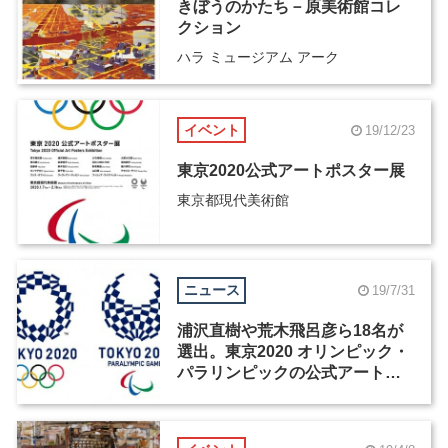
きぼうのかたち－原美術館コレ
クション
ハラ ミュージアム アーク
イベント
19/12/23
東京2020公式アートポスター展
東京都現代美術館
ニュース
19/7/31
浦沢直樹や荒木飛呂彦ら18名が
選出。東京2020 オリンピック・
パラリンピックの公式アートポ
スターを手がけるアーティスト
が決定